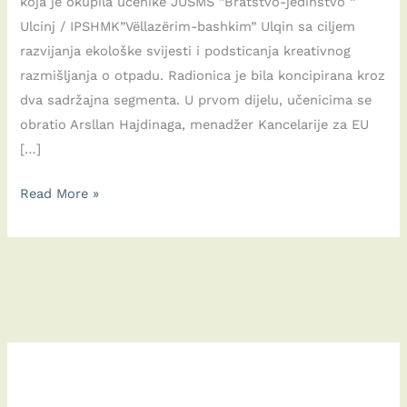
koja je okupila učenike JUSMŠ “Bratstvo-jedinstvo ”
Ulcinj / IPSHMK”Vëllazërim-bashkim” Ulqin sa ciljem
razvijanja ekološke svijesti i podsticanja kreativnog
razmišljanja o otpadu. Radionica je bila koncipirana kroz
dva sadržajna segmenta. U prvom dijelu, učenicima se
obratio Arsllan Hajdinaga, menadžer Kancelarije za EU
[…]
MSJA_Obilježavanje
Read More »
Dana
planete
Zemlje
kroz
kreativnost:
Mladi
Ulcinja
kroz