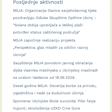
Posljednje aktivnosti
kreativnost
uče
MSJA: Organizacije članice savjetodavnog tijela
principe
pozdravljaju Odluke Skupštine Opštine Ulcinj –
cirkularne
“Solana dobija upravljača a Velikoj plaži
ekonomije.
potvrđen status zaštićenog područja”
MSJA započinje realizaciju projekta
„Perspektiva: glas mladih za održivi razvoj
Ulcinja“
Saopštenje MSJA povodom javnog obraćanja
dijela vlasnika maslinjaka u Ulcinjskoj maslinadi
sa uvalom Valdanos od 18.06.2026.
Deset godina MSJA: Decenija borbe za prirodu,
zajedništva i nade za budućnost Ulcinja
Spomenar Ulcinjske škole suvozida: Piše Tanja
Vujović, etnološkinja UZKD Crne Gore