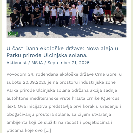
U čast Dana ekološke države: Nova aleja u
Parku prirode Ulcinjska solana.
Aktivnost
/
MSJA
/
September 21, 2025
Povodom 34. rođendana ekološke države Crne Gore, u
subotu 20.09.2025 je na prostoru industrijske zone
Parka prirode Ulcinjska solana održana akcija sadnje
autohtone mediteranske vrste hrasta crnike (Quercus
ilex). Ova inicijativa predstavlja prvi korak u uređenju i
obogaćivanju prostora solane, sa ciljem stvaranja
ambijenta koji će služiti na radost i posjetiocima i
pticama koje ovo […]