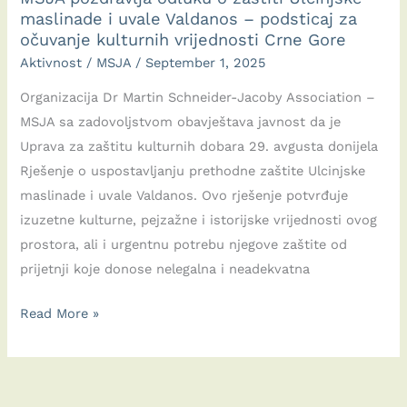
maslinade i uvale Valdanos – podsticaj za
očuvanje kulturnih vrijednosti Crne Gore
Aktivnost
/
MSJA
/
September 1, 2025
Organizacija Dr Martin Schneider-Jacoby Association –
MSJA sa zadovoljstvom obavještava javnost da je
Uprava za zaštitu kulturnih dobara 29. avgusta donijela
Rješenje o uspostavljanju prethodne zaštite Ulcinjske
maslinade i uvale Valdanos. Ovo rješenje potvrđuje
izuzetne kulturne, pejzažne i istorijske vrijednosti ovog
prostora, ali i urgentnu potrebu njegove zaštite od
prijetnji koje donose nelegalna i neadekvatna
MSJA
Read More »
pozdravlja
odluku
o