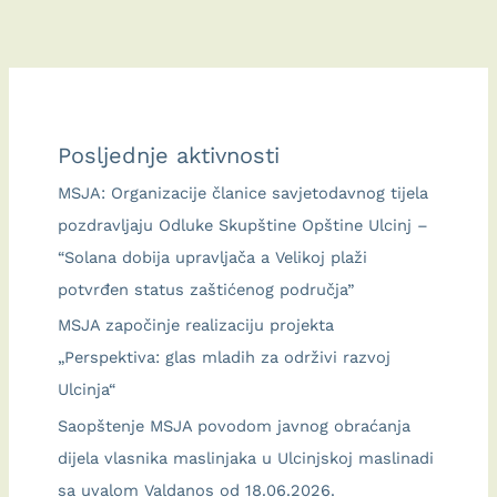
zaštiti
Ulcinjske
maslinade
i
uvale
Posljednje aktivnosti
Valdanos
–
MSJA: Organizacije članice savjetodavnog tijela
podsticaj
pozdravljaju Odluke Skupštine Opštine Ulcinj –
za
“Solana dobija upravljača a Velikoj plaži
očuvanje
potvrđen status zaštićenog područja”
kulturnih
MSJA započinje realizaciju projekta
vrijednosti
„Perspektiva: glas mladih za održivi razvoj
Crne
Ulcinja“
Gore
Saopštenje MSJA povodom javnog obraćanja
dijela vlasnika maslinjaka u Ulcinjskoj maslinadi
sa uvalom Valdanos od 18.06.2026.