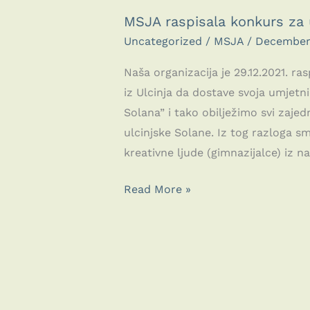
MSJA raspisala konkurs za u
Uncategorized
/
MSJA
/
December 
Naša organizacija je 29.12.2021. ra
iz Ulcinja da dostave svoja umjetni
Solana” i tako obilježimo svi zaje
ulcinjske Solane. Iz tog razloga s
kreativne ljude (gimnazijalce) iz 
MSJA
Read More »
raspisala
konkurs
za
ulcinjske
gimnazijalce