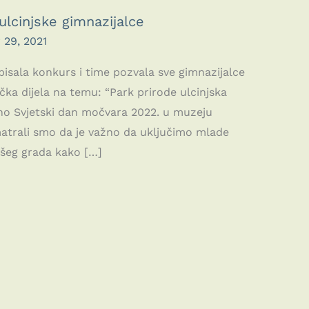
lcinjske gimnazijalce
29, 2021
spisala konkurs i time pozvala sve gimnazijalce
čka dijela na temu: “Park prirode ulcinjska
dno Svjetski dan močvara 2022. u muzeju
matrali smo da je važno da uključimo mlade
našeg grada kako […]