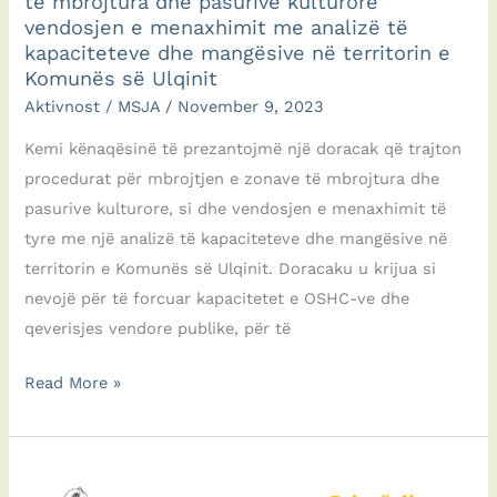
të mbrojtura dhe pasurive kulturore
vendosjen e menaxhimit me analizë të
kapaciteteve dhe mangësive në territorin e
Komunës së Ulqinit
Aktivnost
/
MSJA
/
November 9, 2023
Kemi kënaqësinë të prezantojmë një doracak që trajton
procedurat për mbrojtjen e zonave të mbrojtura dhe
pasurive kulturore, si dhe vendosjen e menaxhimit të
tyre me një analizë të kapaciteteve dhe mangësive në
territorin e Komunës së Ulqinit. Doracaku u krijua si
nevojë për të forcuar kapacitetet e OSHC-ve dhe
qeverisjes vendore publike, për të
Doracak:
Read More »
Procedurat
për
mbrojtjen