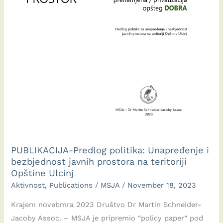
prirodnog
i
kulturološkog
naslijeđa
–
pejzaža,
u
Ulcinju
17.11.2023
/
MBase
PUBLIKACIJA-Predlog politika: Unapređenje i
bezbjednost javnih prostora na teritoriji
Opštine Ulcinj
Aktivnost
,
Publications
/
MSJA
/
November 18, 2023
Krajem novebmra 2023 Društvo Dr Martin Schneider-
Jacoby Assoc. – MSJA je pripremio “policy paper” pod