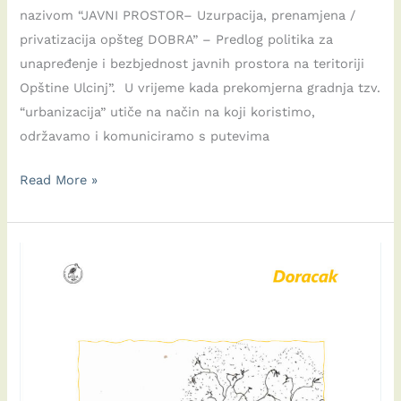
nazivom “JAVNI PROSTOR– Uzurpacija, prenamjena /
privatizacija opšteg DOBRA” – Predlog politika za
unapređenje i bezbjednost javnih prostora na teritoriji
Opštine Ulcinj”. U vrijeme kada prekomjerna gradnja tzv.
“urbanizacija” utiče na način na koji koristimo,
održavamo i komuniciramo s putevima
PUBLIKACIJA-
Read More »
Predlog
politika:
Unapređenje
i
bezbjednost
javnih
prostora
na
teritoriji