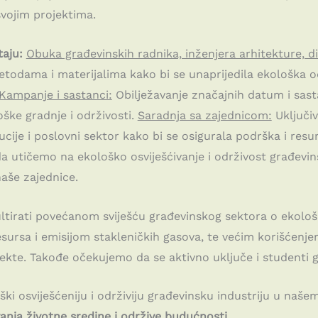
svojim projektima.
taju:
Obuka građevinskih radnika, inženjera arhitekture, di
todama i materijalima kako bi se unaprijedila ekološka od
Kampanje i sastanci:
Obilježavanje značajnih datum i sast
oške gradnje i održivosti.
Saradnja sa zajednicom:
Uključiv
ucije i poslovni sektor kako bi se osigurala podrška i res
 utičemo na ekološko osviješćivanje i održivost građevin
naše zajednice.
ltirati povećanom sviješću građevinskog sektora o ekološk
ursa i emisijom stakleničkih gasova, te većim korišćenjem
ekte. Takođe očekujemo da se aktivno uključe i studenti g
i osviješćeniju i održiviju građevinsku industriju u naše
anja životne sredine i održive budućnosti.