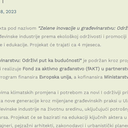
KT
8, 2023
ekta pod nazivom
“Zelene inovacije u građevinarstvu: Održ
đevinske industrije prema ekološkoj održivosti i promociji
 edukacije. Projekat će trajati ca 4 mjeseca.
vinarstvu: Održivi put ka budućnosti”
je podržan kroz pr
i realizuje
Fond za aktivno građanstvo (fAKT) u partnerst
Program finansira
Evropska unija
, a kofinansira
Ministarst
ima klimatskih promjena i potrebom za novi I održiviji pri
a nove generacije kroz mijenjane građevinskih praksi u Ulc
evinske industrije na životnu sredinu, uključujući potrošnj
rsa. Projekat će se bazirati na edukaciji ključnih aktera u 
zajneri, pejzažni arhitekti, zakonodavci i urbanistički plane