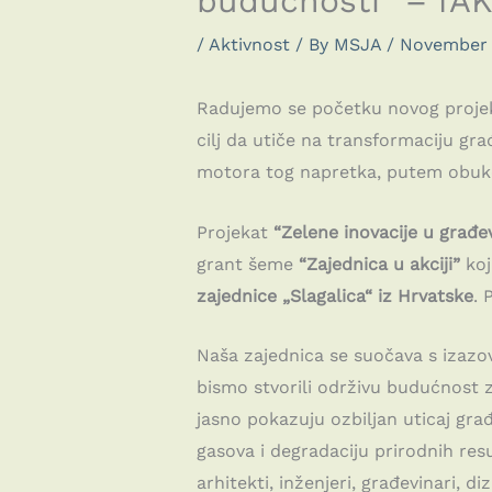
budućnosti” – fA
/
Aktivnost
/ By
MSJA
/
November 
Radujemo se početku novog proj
cilj da utiče na transformaciju gra
motora tog napretka, putem obuke i
Projekat
“Zelene inovacije u građe
grant šeme
“Zajednica u akciji”
koj
zajednice „Slagalica“ iz Hrvatske
. 
Naša zajednica se suočava s izazov
bismo stvorili održivu budućnost z
jasno pokazuju ozbiljan uticaj građ
gasova i degradaciju prirodnih resu
arhitekti, inženjeri, građevinari, di