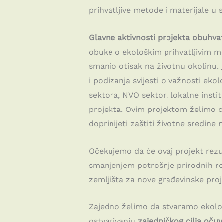
prihvatljive metode i materijale u 
Glavne aktivnosti projekta obuhva
obuke o ekološkim prihvatljivim me
smanio otisak na životnu okolinu.
i podizanja svijesti o važnosti ekol
sektora, NVO sektor, lokalne instit
projekta. Ovim projektom želimo da
doprinijeti zaštiti životne sredine 
Očekujemo da će ovaj projekt rezu
smanjenjem potrošnje prirodnih res
zemljišta za nove građevinske proj
Zajedno želimo da stvaramo ekološk
ostvarivanju
zajedničkog cilja očuv