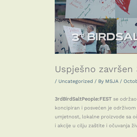
Uspješno završen 
/
Uncategorized
/ By
MSJA
/
Octob
3rdBirdSaltPeople:FEST
se održao 
koncipiran i posvećen je održivom
umjetnost, lokalne proizvode sa oč
i akcije u cilju zaštite i očuvanja