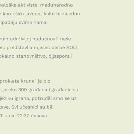
 ekološke aktiviste, međunarodno
e kao i širu javnost kako bi zajedno
 pripadaju svima nama.
ćenih održivijoj budućnosti naše
sec predstavlja mjesec berbe SOLI
okalno stanovništvo, dijaspora i
proklete krune“ je bio
, preko 300 građana i građanki su
jeziku igrana, potrudili smo se uz
e. Svi učesnici su bili
 u ca. 22:30 časova.