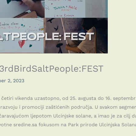
3rdBirdSaltPeople:FEST
er 2, 2023
četiri vikenda uzastopno, od 25. avgusta do 16. septembra
 razvoju i promociji zaštićenih područja. U svakom segmen
aravajućom ljepotom Ulcinjske solane, a imao je za cilj da 
 životne sredine.sa fokusom na Park prirode Ulcinjska Solan