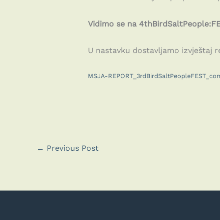
Vidimo se na 4thBirdSaltPeople:F
U nastavku dostavljamo izvještaj r
MSJA-REPORT_3rdBirdSaltPeopleFEST_co
←
Previous Post