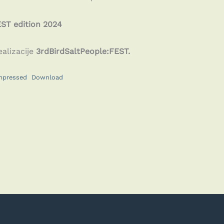
EST edition 2024
ealizacije
3rdBirdSaltPeople:FEST.
mpressed
Download