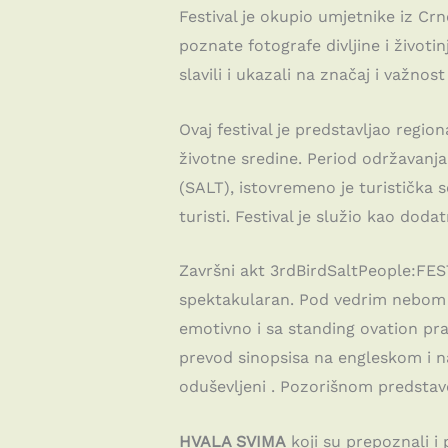
Festival je okupio umjetnike iz Cr
poznate fotografe divljine i životi
slavili i ukazali na značaj i važnos
Ovaj festival je predstavljao regio
životne sredine. Period održavanj
(SALT), istovremeno je turistička 
turisti. Festival je služio kao doda
Završni akt 3rdBirdSaltPeople:FES
spektakularan. Pod vedrim nebom p
emotivno i sa standing ovation prat
prevod sinopsisa na engleskom i n
oduševljeni . Pozorišnom predstav
HVALA SVIMA
koji su prepoznali i