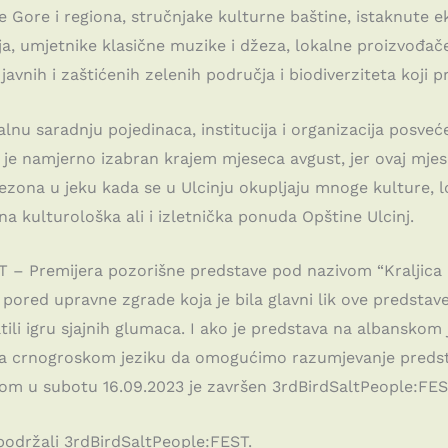
ne Gore i regiona, stručnjake kulturne baštine, istaknute
nja, umjetnike klasične muzike i džeza, lokalne proizvođač
t javnih i zaštićenih zelenih područja i biodiverziteta koji
nalnu saradnju pojedinaca, institucija i organizacija posve
a je namjerno izabran krajem mjeseca avgust, jer ovaj mje
sezona u jeku kada se u Ulcinju okupljaju mnoge kulture, l
tna kulturološka ali i izletnička ponuda Opštine Ulcinj.
T – Premijera pozorišne predstave pod nazivom “Kraljica 
ored upravne zgrade koja je bila glavni lik ove predstave
ili igru sjajnih glumaca. I ako je predstava na albanskom 
a crnogroskom jeziku da omogućimo razumjevanje predstav
om u subotu 16.09.2023 je završen 3rdBirdSaltPeople:FEST
 podržali 3rdBirdSaltPeople:FEST.