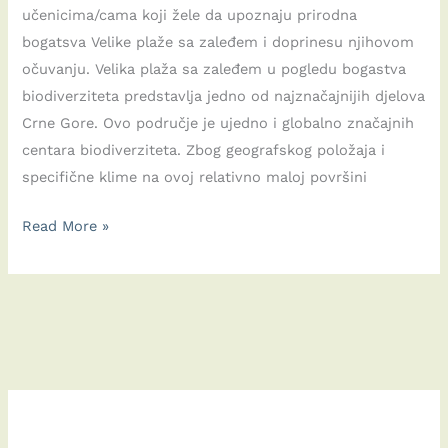
učenicima/cama koji žele da upoznaju prirodna
bogatsva Velike plaže sa zaleđem i doprinesu njihovom
očuvanju. Velika plaža sa zaleđem u pogledu bogastva
biodiverziteta predstavlja jedno od najznačajnijih djelova
Crne Gore. Ovo područje je ujedno i globalno značajnih
centara biodiverziteta. Zbog geografskog položaja i
specifične klime na ovoj relativno maloj površini
Edukativni
Read More »
vodič:
Biodiverzitet
Velike
plaže
sa
zaleđem