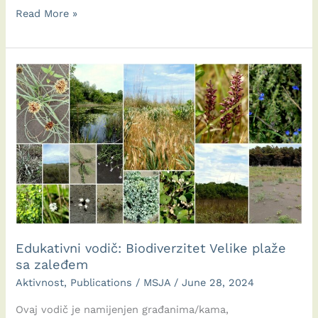
Udhëzues
Read More »
Edukativ:
Biodiversiteti
i
Plazhit
të
Madh
dhe
brendësisë
së
tij
Edukativni vodič: Biodiverzitet Velike plaže
sa zaleđem
Aktivnost
,
Publications
/
MSJA
/
June 28, 2024
Ovaj vodič je namijenjen građanima/kama,