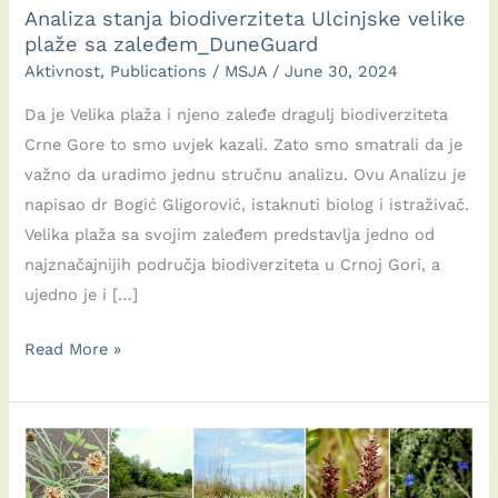
Analiza stanja biodiverziteta Ulcinjske velike
plaže sa zaleđem_DuneGuard
Aktivnost
,
Publications
/
MSJA
/
June 30, 2024
Da je Velika plaža i njeno zaleđe dragulj biodiverziteta
Crne Gore to smo uvjek kazali. Zato smo smatrali da je
važno da uradimo jednu stručnu analizu. Ovu Analizu je
napisao dr Bogić Gligorović, istaknuti biolog i istraživač.
Velika plaža sa svojim zaleđem predstavlja jedno od
najznačajnijih područja biodiverziteta u Crnoj Gori, a
ujedno je i […]
Analiza
Read More »
stanja
biodiverziteta
Ulcinjske
velike
plaže