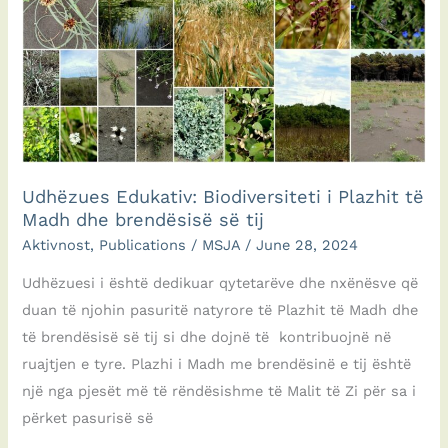
sa
zaleđem_DuneGuard
Udhëzues Edukativ: Biodiversiteti i Plazhit të
Madh dhe brendësisë së tij
Aktivnost
,
Publications
/
MSJA
/
June 28, 2024
Udhëzuesi i është dedikuar qytetarëve dhe nxënësve që
duan të njohin pasuritë natyrore të Plazhit të Madh dhe
të brendësisë së tij si dhe dojnë të kontribuojnë në
ruajtjen e tyre. Plazhi i Madh me brendësinë e tij është
një nga pjesët më të rëndësishme të Malit të Zi për sa i
përket pasurisë së