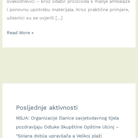
svakodnevici – kroz odabir proizvoda s manje ambalaže
i ponovnu upotrebu materijala. Kroz praktične primjere,
učesnici su se uvjerili […]
Održana
Read More »
treća
KEZ
radionica:
Kako
smanjiti
otpad
i
probuditi
Posljednje aktivnosti
kreativnost
MSJA: Organizacije članice savjetodavnog tijela
pozdravljaju Odluke Skupštine Opštine Ulcinj –
“Solana dobija upravljača a Velikoj plaži