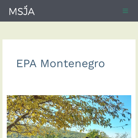
Skip
to
content
EPA Montenegro