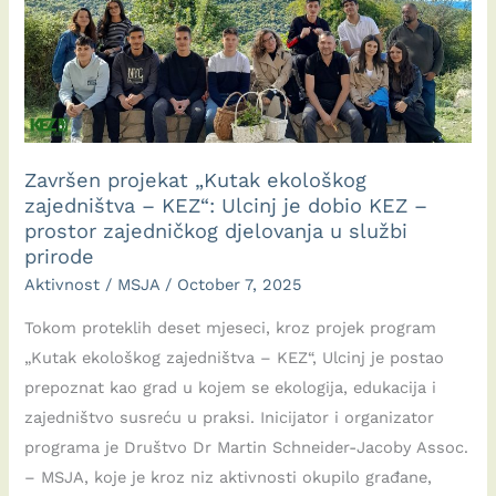
Završen projekat „Kutak ekološkog
zajedništva – KEZ“: Ulcinj je dobio KEZ –
prostor zajedničkog djelovanja u službi
prirode
Aktivnost
/
MSJA
/
October 7, 2025
Tokom proteklih deset mjeseci, kroz projek program
„Kutak ekološkog zajedništva – KEZ“, Ulcinj je postao
prepoznat kao grad u kojem se ekologija, edukacija i
zajedništvo susreću u praksi. Inicijator i organizator
programa je Društvo Dr Martin Schneider-Jacoby Assoc.
– MSJA, koje je kroz niz aktivnosti okupilo građane,