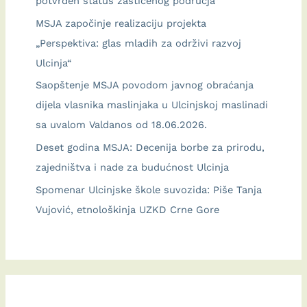
potvrđen status zaštićenog područja”
djelovanja
MSJA započinje realizaciju projekta
u
„Perspektiva: glas mladih za održivi razvoj
službi
Ulcinja“
prirode
Saopštenje MSJA povodom javnog obraćanja
dijela vlasnika maslinjaka u Ulcinjskoj maslinadi
sa uvalom Valdanos od 18.06.2026.
Deset godina MSJA: Decenija borbe za prirodu,
zajedništva i nade za budućnost Ulcinja
Spomenar Ulcinjske škole suvozida: Piše Tanja
Vujović, etnološkinja UZKD Crne Gore