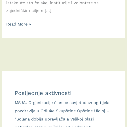
istaknute stručnjake, institucije i volontere sa
zajedničkim ciljem […]
Završen
Read More »
projekat
„Kutak
ekološkog
zajedništva
–
KEZ“:
Ulcinj
je
Posljednje aktivnosti
dobio
KEZ
MSJA: Organizacije članice savjetodavnog tijela
–
pozdravljaju Odluke Skupštine Opštine Ulcinj –
prostor
“Solana dobija upravljača a Velikoj plaži
zajedničkog