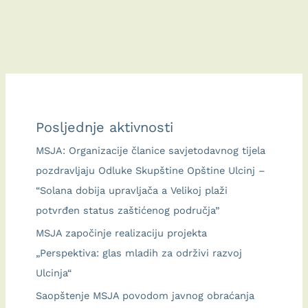
of
policies
for
sustainable
and
independent
Posljednje aktivnosti
planning
in
MSJA: Organizacije članice savjetodavnog tijela
the
pozdravljaju Odluke Skupštine Opštine Ulcinj –
territory
“Solana dobija upravljača a Velikoj plaži
of
potvrđen status zaštićenog područja”
Ulcinj
MSJA započinje realizaciju projekta
Municipality
„Perspektiva: glas mladih za održivi razvoj
Ulcinja“
Saopštenje MSJA povodom javnog obraćanja