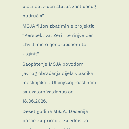
plaži potvrđen status zaštićenog
područja”
MSJA fillon zbatimin e projektit
“Perspektiva: Zëri i të rinjve për
zhvillimin e qëndrueshëm të
Ulqinit”
Saopštenje MSJA povodom
javnog obraćanja dijela vlasnika
maslinjaka u Ulcinjskoj maslinadi
sa uvalom Valdanos od
18.06.2026.
Deset godina MSJA: Decenija
borbe za prirodu, zajedništva i