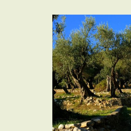
Vujović,
etnološkinja
UZKD
Crne
Gore