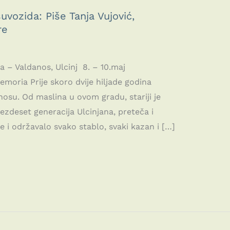
vozida: Piše Tanja Vujović,
re
a – Valdanos, Ulcinj 8. – 10.maj
 skoro dvije hiljade godina
osu. Od maslina u ovom gradu, stariji je
šezdeset generacija Ulcinjana, preteča i
e i održavalo svako stablo, svaki kazan i […]