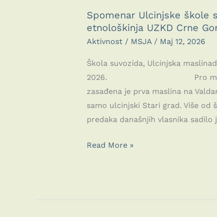
Spomenar Ulcinjske škole su
etnološkinja UZKD Crne Go
Aktivnost
/
MSJA
/
Maj 12, 2026
Škola suvozida, Ulcinjska maslinad
2026. Pro memoria Prije
zasađena je prva maslina na Valdan
samo ulcinjski Stari grad. Više od 
predaka današnjih vlasnika sadilo j
Spomenar
Read More »
Ulcinjske
škole
suvozida:
Piše
Tanja