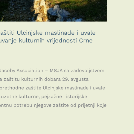
štiti Ulcinjske maslinade i uvale
vanje kulturnih vrijednosti Crne
-Jacoby Association – MSJA sa zadovoljstvom
a zaštitu kulturnih dobara 29. avgusta
 prethodne zaštite Ulcinjske maslinade i uvale
uzetne kulturne, pejzažne i istorijske
gentnu potrebu njegove zaštite od prijetnji koje