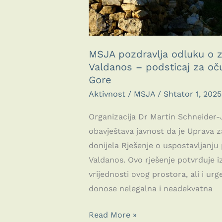
MSJA pozdravlja odluku o za
Valdanos – podsticaj za oču
Gore
Aktivnost
/
MSJA
/
Shtator 1, 2025
Organizacija Dr Martin Schneider
obavještava javnost da je Uprava z
donijela Rješenje o uspostavljanju
Valdanos. Ovo rješenje potvrđuje iz
vrijednosti ovog prostora, ali i ur
donose nelegalna i neadekvatna
MSJA
Read More »