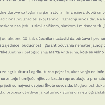
odne darove sa logom organizatora i finansijera dobili smo
icionalnoj graditeljskoj tehnici, izgradnji suvozida”. Na kr
mskom nasljeđu u slavljeničkom, slatkom i mirisnom ”
lul
j
od ukupno 30-tak u
česnika nastaviti da održava i preno
i zajednice budućnost i garant očuvanja nematerijalnog 
Nike
Anitina i petogodišnja
Marta
Andrejina,
koje se vidno
a agrikulturu i agrikulturne pejzaže, ukazivanje na loše s
a se znanje i umijeće njihove izrade reprodukuje u premalo
ijedi su najveći uspjesi Škole suvozida
. Mogućnost dokum
ku procesa utvrđivanja kulturno-istorijskih i etnografski