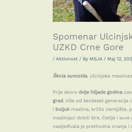
Spomenar Ulcinjske
UZKD Crne Gore
/
Aktivnost
/ By
MSJA
/
Maj 12, 20
Škola suvozida
, Ulcinjska maslin
Prije skoro
dvije hiljade godina
zas
grad
. Više od šezdeset generacija 
i
buljuk
maslina, krčilo zemljište, 
maslinjaci dobili šire, čistije i s
nasljeđivala je prethodna znanja i 