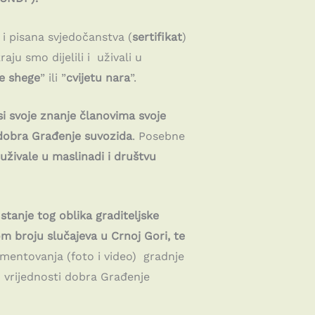
 i pisana svjedočanstva (
sertifikat
)
aju smo dijelili i uživali u
je shege
” ili ”
cvijetu nara
”.
si svoje znanje članovima svoje
dobra Građenje suvozida
. Posebne
 uživale u maslinadi i društvu
tanje tog oblika graditeljske
m broju slučajeva u Crnoj Gori, te
entovanja (foto i video) gradnje
h vrijednosti dobra Građenje