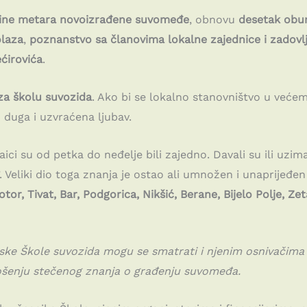
etine metara novoizrađene suvomeđe
, obnovu
desetak oburd
olaza
,
poznanstvo sa članovima lokalne zajednice i zadovl
ćirovića
.
 za školu suvozida
. Ako bi se lokalno stanovništvo u veće
o duga i uzvraćena ljubav.
laici su od petka do neđelje bili zajedno. Davali su ili uzim
 Veliki dio toga znanja je ostao ali umnožen i unaprijeđen
tor, Tivat, Bar, Podgorica, Nikšić, Berane, Bijelo Polje, Zet
njske Škole suvozida mogu se smatrati i njenim osnivačim
ošenju stečenog znanja o građenju suvomeđa.