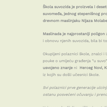
Škola suvozida je proizvela i des
suvomeđa,
jednog stepenišnog pr
drevnom maslinjaku Nijaza Molabe
Maslinada je najprostaniji poligon
i obnovu njenih suvozida, bila bi t
Okupljeni polaznici škole, znalci i 
pouke o umijeću građenja ”u suvo”.
usvojeno znanje
ni
Herceg Novi, Ko
iz kojih su došli učesnici škole.
Svi polaznici prve generacije ulci
ostanu posvećeni očuvanju i pren