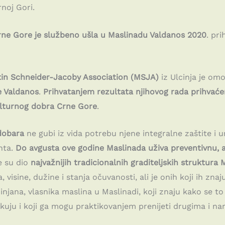
noj Gori.
rne Gore je službeno ušla u Maslinadu Valdanos 2020
. pr
tin Schneider-Jacoby Association (MSJA)
iz Ulcinja je omo
e Valdanos
.
Prihvatanjem rezultata njihovog rada prihvaćena
ulturnog dobra Crne Gore
.
 dobara
ne gubi iz vida potrebu njene integralne zaštite i u
nta.
Do avgusta ove godine Maslinada uživa preventivnu, 
e su dio
najvažnijih tradicionalnih graditeljskih struktura
visine, dužine i stanja očuvanosti, ali je onih koji ih znaju 
njana, vlasnika maslina u Maslinadi, koji znaju kako se to ra
kuju i koji ga mogu praktikovanjem prenijeti drugima i nar