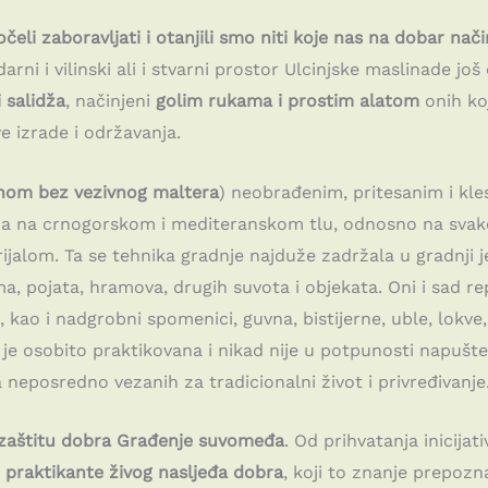
čeli zaboravljati i otanjili smo niti koje nas na dobar nač
arni i vilinski ali i stvarni prostor Ulcinjske maslinade jo
 salidža
, načinjeni
golim rukama i prostim alatom
onih koj
 izrade i održavanja.
nom bez vezivnog maltera
) neobrađenim, pritesanim i kl
jama na crnogorskom i mediteranskom tlu, odnosno na sva
ijalom. Ta se tehnika gradnje najduže zadržala u gradnji 
ima, pojata, hramova, drugih suvota i objekata. Oni i sad 
 kao i nadgrobni spomenici, guvna, bistijerne, uble, lokve, 
je osobito praktikovana i nikad nije u potpunosti napušt
 neposredno vezanih za tradicionalni život i privređivanj
za zaštitu dobra Građenje suvomeđa
. Od prihvatanja inicija
 praktikante živog nasljeđa dobra
, koji to znanje prepozn