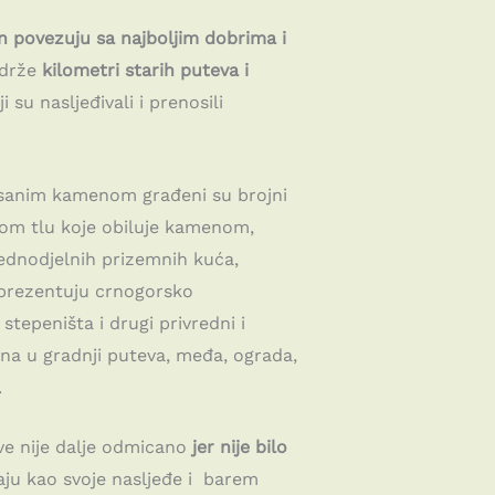
in povezuju sa najboljim dobrima i
š drže
kilometri starih puteva i
i su nasljeđivali i prenosili
esanim kamenom građeni su brojni
kom tlu koje obiluje kamenom,
jednodjelnih prizemnih kuća,
reprezentuju crnogorsko
stepeništa i drugi privredni i
ena u gradnji puteva, međa, ograda,
e.
tive nije dalje odmicano
jer nije bilo
aju kao svoje nasljeđe i barem