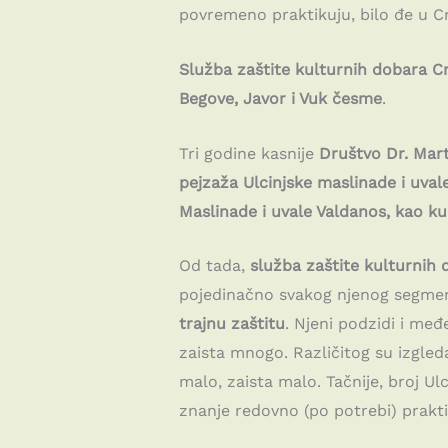
povremeno praktikuju, bilo đe u Cr
Služba zaštite kulturnih dobara C
Begove, Javor i Vuk česme
.
Tri godine kasnije
Društvo Dr. Mar
pejzaža Ulcinjske maslinade i uval
Maslinade i uvale Valdanos, kao k
Od tada,
služba zaštite kulturnih
pojedinačno svakog njenog segme
trajnu zaštitu
. Njeni podzidi i međ
zaista mnogo. Različitog su izgleda, 
malo, zaista malo. Tačnije, broj Ulci
znanje redovno (po potrebi) prakti