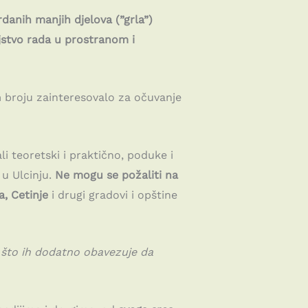
anih manjih djelova (”grla”)
jstvo rada u prostranom i
m broju zainteresovalo za očuvanje
ali teoretski i praktično, poduke i
 u Ulcinju.
Ne mogu se požaliti na
a, Cetinje
i drugi gradovi i opštine
a što ih dodatno obavezuje da