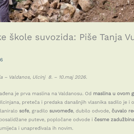
 škole suvozida: Piše Tanja Vu
26
ada – Valdanos, Ulcinj 8. – 10.maj 2026.
ađena je prva maslina na Valdanosu. Od
maslina u ovom gra
Ulcinjana, preteča i predaka današnjih vlasnika sadilo je i
planiralo
sofe
, gradilo
suvomeđe
, dubilo odvode,
čuvalo re
uve posalidžane puteve, popločane odvode i
česme zadužbina
umijeća i unapređivala ih novim.