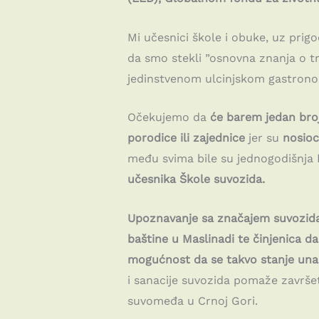
Mi učesnici škole i obuke, uz prig
da smo stekli ”osnovna znanja o trad
jedinstvenom ulcinjskom gastrono
Očekujemo da
će barem jedan bro
porodice ili zajednice
jer su
nosioc
među svima bile su jednogodišnja
učesnika Škole suvozida.
Upoznavanje sa značajem suvozida z
baštine u Maslinadi te činjenica d
mogućnost da se takvo stanje unapr
i sanacije suvozida pomaže završet
suvomeđa u Crnoj Gori.