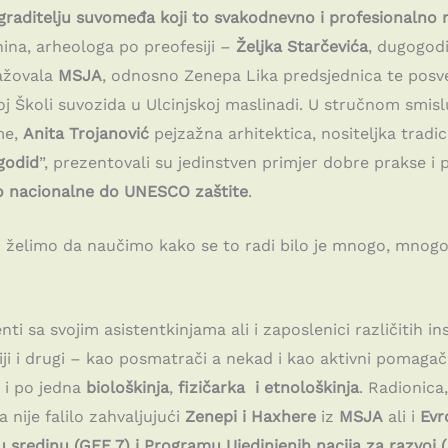
graditelju suvomeđa koji to svakodnevno i profesionalno r
anina, arheologa po preofesiji –
Željka Starčevića
, dugogodi
gažovala
MSJA
, odnosno Zenepa Lika predsjednica te posve
j Školi suvozida u Ulcinjskoj maslinadi. U stručnom smis
me,
Anita Trojanović
pejzažna arhitektica, nositeljka tradic
godid
”, prezentovali su jedinstven primjer dobre prakse i
ko nacionalne do UNESCO zaštite
.
 želimo da naučimo kako se to radi bilo je mnogo, mnogo v
i sa svojim asistentkinjama ali i zaposlenici različitih inst
diji i drugi – kao posmatrači a nekad i kao aktivni pomagači 
li i po jedna
biološkinja
,
fizičarka i etnološkinja
. Radionica,
 nije falilo zahvaljujući
Zenepi i Haxhere
iz
MSJA
ali i
Evr
 sredinu (GEF 7) i Programu Ujedinjenih nacija za razvoj 