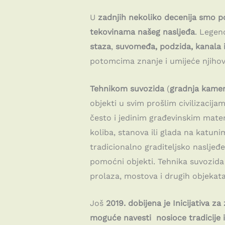
U
zadnjih nekoliko decenija smo po
tekovinama našeg nasljeđa
. Legend
staza
,
suvomeđa, podzida, kanala i
potomcima znanje i umijeće njihove
Tehnikom suvozida
(
gradnja kame
objekti u svim prošlim civilizaci
često i jedinim građevinskim mater
koliba, stanova ili glada na katun
tradicionalno graditeljsko nasljeđe,
pomoćni objekti. Tehnika suvozida 
prolaza, mostova i drugih objekata
Još
2019. dobijena je Inicijativa 
moguće navesti nosioce tradicije i