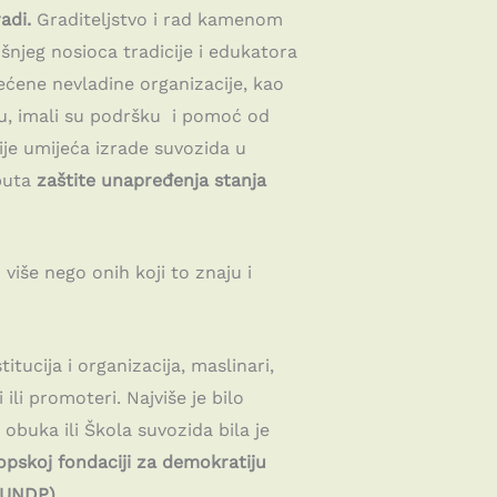
adi.
Graditeljstvo i rad kamenom
šnjeg nosioca tradicije i edukatora
ćene nevladine organizacije, kao
lu, imali su podršku i pomoć od
ije umijeća izrade suvozida u
 puta
zaštite unapređenja stanja
iše nego onih koji to znaju i
itucija i organizacija, maslinari,
ili promoteri. Najviše je bilo
 obuka ili Škola suvozida bila je
opskoj fondaciji za demokratiju
(UNDP).