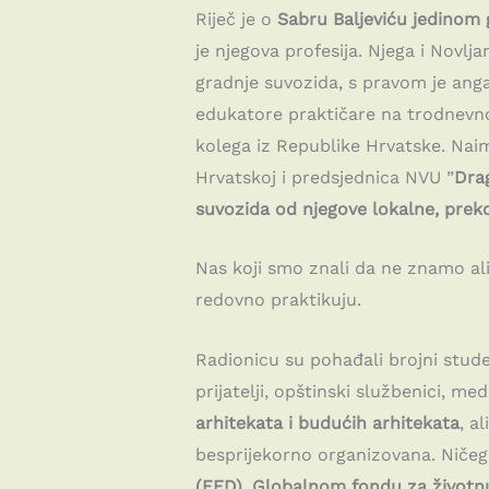
Riječ je o
Sabru Baljeviću jedinom 
je njegova profesija. Njega i Novlj
gradnje suvozida, s pravom je an
edukatore praktičare na trodnevno
kolega iz Republike Hrvatske. Nai
Hrvatskoj i predsjednica NVU ”
Dra
suvozida od njegove lokalne, pre
Nas koji smo znali da ne znamo ali
redovno praktikuju.
Radionicu su pohađali brojni student
prijatelji, opštinski službenici, me
arhitekata i budućih arhitekata
, a
besprijekorno organizovana. Ničega
(EED), Globalnom fondu za životnu