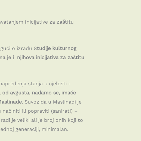
ihvatanjem Inicijative za
zaštitu
gućilo izradu S
tudije kulturnog
 je i njihova inicijativa za zaštitu
napređenja stanja u cjelosti i
a od avgusta, nadamo se, imaće
 Maslinade
. Suvozida u Maslinadi je
načiniti ili popraviti (sanirati) –
di je veliki ali je broj onih koji to
ednoj generaciji, minimalan.