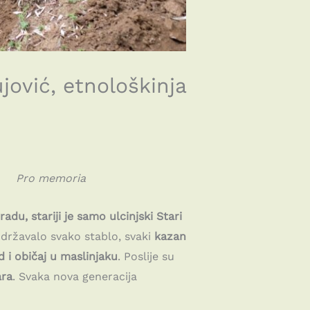
jović, etnološkinja
Pro memoria
du, stariji je samo ulcinjski Stari
 održavalo svako stablo, svaki
kazan
d i običaj u maslinjaku
. Poslije su
ra
. Svaka nova generacija