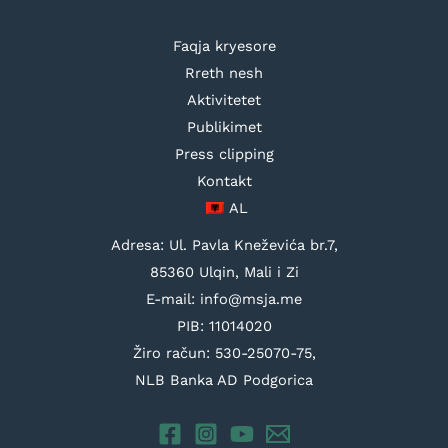
Faqja kryesore
Rreth nesh
Aktivitetet
Publikimet
Press clipping
Kontakt
AL
Adresa: Ul. Pavla Kneževića br.7,
85360 Ulqin, Mali i Zi
E-mail: info@msja.me
PIB: 11014020
Žiro račun: 530-25070-75,
NLB Banka AD Podgorica