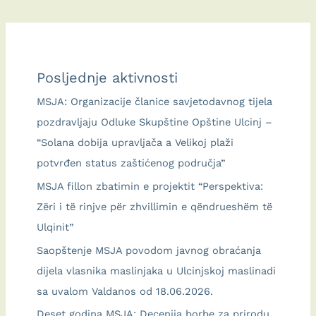
plaži
u
Ulcinju:
Zajedno
Posljednje aktivnosti
za
očuvanje
MSJA: Organizacije članice savjetodavnog tijela
obalnih
pozdravljaju Odluke Skupštine Opštine Ulcinj –
ekosistema
“Solana dobija upravljača a Velikoj plaži
potvrđen status zaštićenog područja”
MSJA fillon zbatimin e projektit “Perspektiva:
Zëri i të rinjve për zhvillimin e qëndrueshëm të
Ulqinit”
Saopštenje MSJA povodom javnog obraćanja
dijela vlasnika maslinjaka u Ulcinjskoj maslinadi
sa uvalom Valdanos od 18.06.2026.
Deset godina MSJA: Decenija borbe za prirodu,