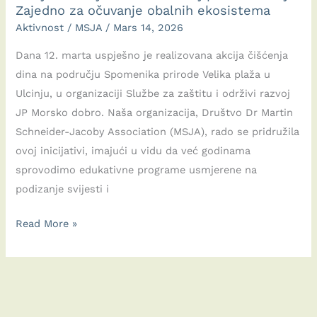
Zajedno za očuvanje obalnih ekosistema
Aktivnost
/
MSJA
/
Mars 14, 2026
Dana 12. marta uspješno je realizovana akcija čišćenja
dina na području Spomenika prirode Velika plaža u
Ulcinju, u organizaciji Službe za zaštitu i održivi razvoj
JP Morsko dobro. Naša organizacija, Društvo Dr Martin
Schneider-Jacoby Association (MSJA), rado se pridružila
ovoj inicijativi, imajući u vidu da već godinama
sprovodimo edukativne programe usmjerene na
podizanje svijesti i
Akcija
Read More »
čišćenja
dina
na
Velikoj