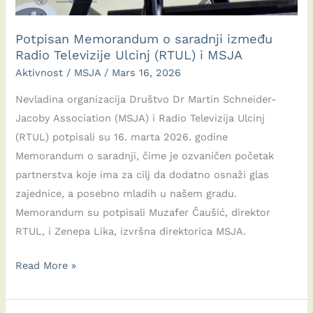
Potpisan Memorandum o saradnji između
Radio Televizije Ulcinj (RTUL) i MSJA
Aktivnost
/
MSJA
/
Mars 16, 2026
Nevladina organizacija Društvo Dr Martin Schneider-
Jacoby Association (MSJA) i Radio Televizija Ulcinj
(RTUL) potpisali su 16. marta 2026. godine
Memorandum o saradnji, čime je ozvaničen početak
partnerstva koje ima za cilj da dodatno osnaži glas
zajednice, a posebno mladih u našem gradu.
Memorandum su potpisali Muzafer Čaušić, direktor
RTUL, i Zenepa Lika, izvršna direktorica MSJA.
Potpisan
Read More »
Memorandum
o