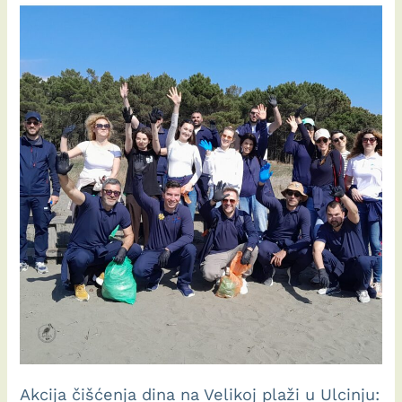
saradnji
između
Radio
Televizije
Ulcinj
(RTUL)
i
MSJA
Akcija čišćenja dina na Velikoj plaži u Ulcinju: