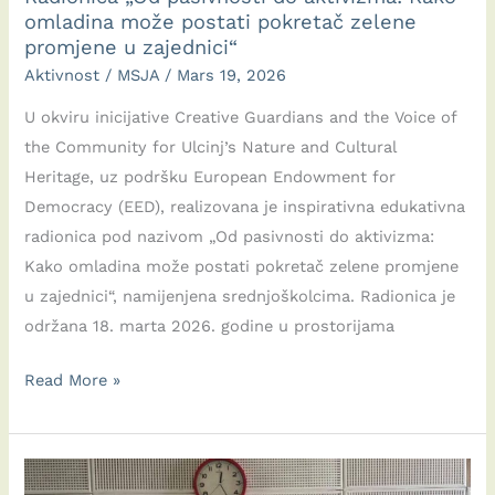
omladina može postati pokretač zelene
promjene u zajednici“
Aktivnost
/
MSJA
/
Mars 19, 2026
U okviru inicijative Creative Guardians and the Voice of
the Community for Ulcinj’s Nature and Cultural
Heritage, uz podršku European Endowment for
Democracy (EED), realizovana je inspirativna edukativna
radionica pod nazivom „Od pasivnosti do aktivizma:
Kako omladina može postati pokretač zelene promjene
u zajednici“, namijenjena srednjoškolcima. Radionica je
održana 18. marta 2026. godine u prostorijama
Radionica
Read More »
„Od
pasivnosti
do