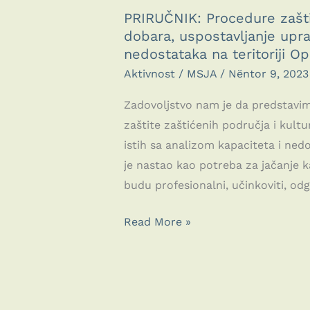
PRIRUČNIK: Procedure zaštit
dobara, uspostavljanje upra
nedostataka na teritoriji Op
Aktivnost
/
MSJA
/
Nëntor 9, 2023
Zadovoljstvo nam je da predstavim
zaštite zaštićenih područja i kultu
istih sa analizom kapaciteta i nedos
je nastao kao potreba za jačanje 
budu profesionalni, učinkoviti, odgo
PRIRUČNIK:
Read More »
Procedure
zaštite
zaštićenih
područja