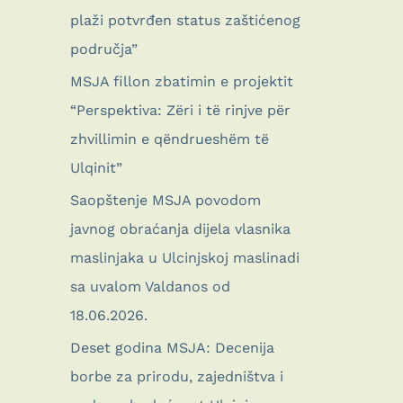
plaži potvrđen status zaštićenog
područja”
MSJA fillon zbatimin e projektit
“Perspektiva: Zëri i të rinjve për
zhvillimin e qëndrueshëm të
Ulqinit”
Saopštenje MSJA povodom
javnog obraćanja dijela vlasnika
maslinjaka u Ulcinjskoj maslinadi
sa uvalom Valdanos od
18.06.2026.
Deset godina MSJA: Decenija
borbe za prirodu, zajedništva i