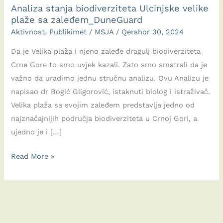
Analiza stanja biodiverziteta Ulcinjske velike
plaže sa zaleđem_DuneGuard
Aktivnost
,
Publikimet
/
MSJA
/
Qershor 30, 2024
Da je Velika plaža i njeno zaleđe dragulj biodiverziteta
Crne Gore to smo uvjek kazali. Zato smo smatrali da je
važno da uradimo jednu stručnu analizu. Ovu Analizu je
napisao dr Bogić Gligorović, istaknuti biolog i istraživač.
Velika plaža sa svojim zaleđem predstavlja jedno od
najznačajnijih područja biodiverziteta u Crnoj Gori, a
ujedno je i […]
Analiza
Read More »
stanja
biodiverziteta
Ulcinjske
velike
plaže