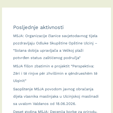
sa
zaleđem_DuneGuard
Posljednje aktivnosti
MSJA: Organizacije članice savjetodavnog tijela
pozdravljaju Odluke Skupštine Opštine Ulcinj –
“Solana dobija upravljača a Velikoj plaži
potvrđen status zaštićenog područja”
MSJA fillon zbatimin e projektit “Perspektiva:
Zëri i të rinjve për zhvillimin e qëndrueshëm të
Ulqinit”
Saopštenje MSJA povodom javnog obraćanja
dijela vlasnika maslinjaka u Ulcinjskoj maslinadi
sa uvalom Valdanos od 18.06.2026.
Deset godina MSJA: Decenija borbe za prirodu,