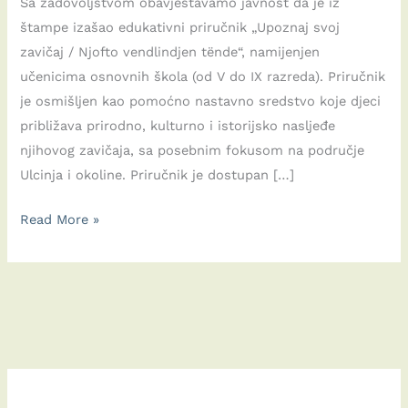
Sa zadovoljstvom obavještavamo javnost da je iz
štampe izašao edukativni priručnik „Upoznaj svoj
zavičaj / Njofto vendlindjen tënde“, namijenjen
učenicima osnovnih škola (od V do IX razreda). Priručnik
je osmišljen kao pomoćno nastavno sredstvo koje djeci
približava prirodno, kulturno i istorijsko nasljeđe
njihovog zavičaja, sa posebnim fokusom na područje
Ulcinja i okoline. Priručnik je dostupan […]
Priručnik
Read More »
“Upoznaj
svoj
zavičaj
/
Njofto
vendlindjen
tënde“