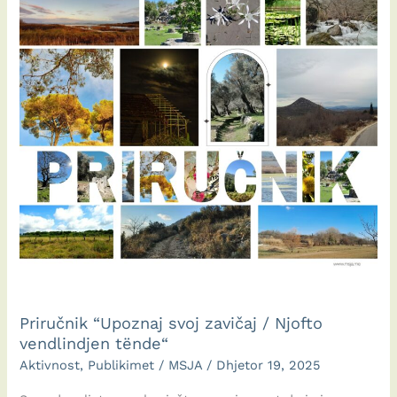
Priručnik “Upoznaj svoj zavičaj / Njofto
vendlindjen tënde“
Aktivnost
,
Publikimet
/
MSJA
/
Dhjetor 19, 2025