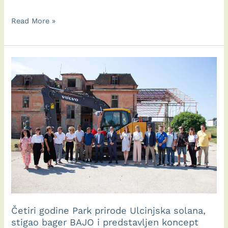
3rdBirdSaltPeople:FEST,
Read More »
u
petak
25.08.2023
počinje
FEST
posvećen
Ulcinjskoj
solani
–
PRIRODI
Četiri godine Park prirode Ulcinjska solana,
stigao bager BAJO i predstavljen koncept