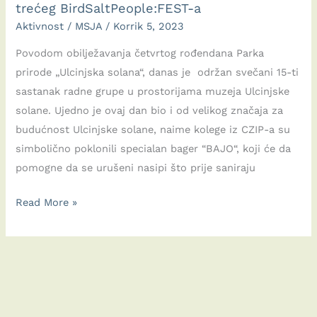
trećeg BirdSaltPeople:FEST-a
Aktivnost
/
MSJA
/
Korrik 5, 2023
Povodom obilježavanja četvrtog rođendana Parka
prirode „Ulcinjska solana“, danas je održan svečani 15-ti
sastanak radne grupe u prostorijama muzeja Ulcinjske
solane. Ujedno je ovaj dan bio i od velikog značaja za
budućnost Ulcinjske solane, naime kolege iz CZIP-a su
simbolično poklonili specialan bager “BAJO“, koji će da
pomogne da se urušeni nasipi što prije saniraju
Četiri
Read More »
godine
Park
prirode
Ulcinjska
solana,
stigao