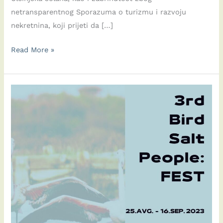
netransparentnog Sporazuma o turizmu i razvoju
nekretnina, koji prijeti da […]
Dani
Read More »
posvećeni
razgovorima
i
zaštiti
prirode,
sa
Gudrun
Steinacker
i
Thomas
Waitz