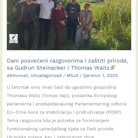
Dani posvećeni razgovorima i zaštiti prirode,
sa Gudrun Steinacker i Thomas Waitz
Aktivnost
,
Uncategorized
/
MSJA
/
Qershor 1, 2025
U četvrtak smo imali čast da ugostimo gospodina
Thomasa Waitz (Tomas Vajc), poslanika Evropskog
parlamenta i predsjedavajućeg Parlamentarnog odbora
EU–Crna Gora za stabilizaciju i pridruživanje (POSP).
Tema razgovora bila je potreba za formiranjem
funkcionalnog upravljačkog tijela za Park prirode
Ulcinjska solana, kao i zabrinutost zbog