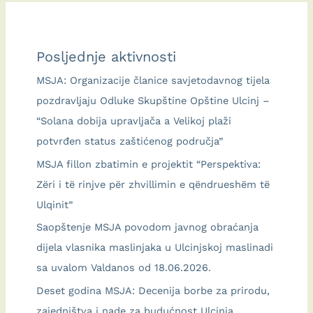
bager
BAJO
Posljednje aktivnosti
i
predstavljen
MSJA: Organizacije članice savjetodavnog tijela
koncept
pozdravljaju Odluke Skupštine Opštine Ulcinj –
trećeg
“Solana dobija upravljača a Velikoj plaži
BirdSaltPeople:FEST-
potvrđen status zaštićenog područja”
a
MSJA fillon zbatimin e projektit “Perspektiva:
Zëri i të rinjve për zhvillimin e qëndrueshëm të
Ulqinit”
Saopštenje MSJA povodom javnog obraćanja
dijela vlasnika maslinjaka u Ulcinjskoj maslinadi
sa uvalom Valdanos od 18.06.2026.
Deset godina MSJA: Decenija borbe za prirodu,
zajedništva i nade za budućnost Ulcinja