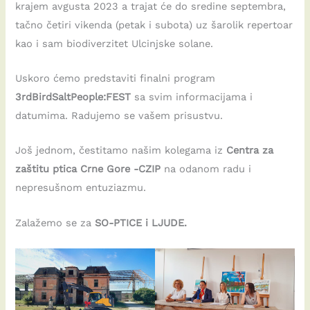
krajem avgusta 2023 a trajat će do sredine septembra,
tačno četiri vikenda (petak i subota) uz šarolik repertoar
kao i sam biodiverzitet Ulcinjske solane.
Uskoro ćemo predstaviti finalni program
3rdBirdSaltPeople:FEST
sa svim informacijama i
datumima. Radujemo se vašem prisustvu.
Još jednom, čestitamo našim kolegama iz
Centra za
zaštitu ptica Crne Gore -CZIP
na odanom radu i
nepresušnom entuziazmu.
Zalažemo se za
SO-PTICE i LJUDE.