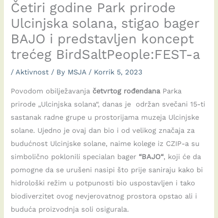
Četiri godine Park prirode
Ulcinjska solana, stigao bager
BAJO i predstavljen koncept
trećeg BirdSaltPeople:FEST-a
/
Aktivnost
/ By
MSJA
/
Korrik 5, 2023
Povodom obilježavanja
četvrtog rođendana
Parka
prirode „Ulcinjska solana“, danas je održan svečani 15-ti
sastanak radne grupe u prostorijama muzeja Ulcinjske
solane. Ujedno je ovaj dan bio i od velikog značaja za
budućnost Ulcinjske solane, naime kolege iz CZIP-a su
simbolično poklonili specialan bager
“BAJO“
, koji će da
pomogne da se urušeni nasipi što prije saniraju kako bi
hidrološki režim u potpunosti bio uspostavljen i tako
biodiverzitet ovog nevjerovatnog prostora opstao ali i
buduća proizvodnja soli osigurala.