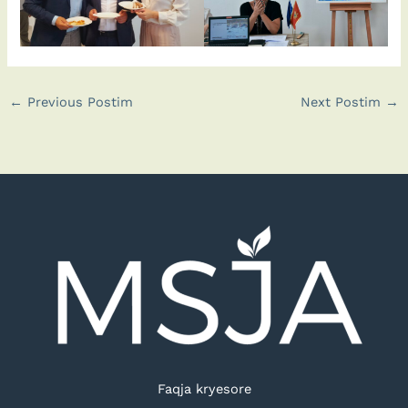
←
Previous Postim
Next Postim
→
Faqja kryesore