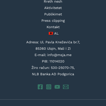
Rreth nesh
Aktivitetet
Publikimet
Press clipping
Kontakt
AL
Adresa: Ul. Pavla Kneževića br.7,
85360 Ulqin, Mali i Zi
E-mail: info@msja.me
PIB: 11014020
Žiro račun: 530-25070-75,
NLB Banka AD Podgorica