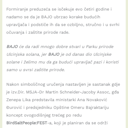
Formiranje preduzeća se isčekuje evo četiri godine i
nadamo se da je BAJO ubrzao korake budućih
upravljača i podstiče ih da se ozbiljno, stručno i u svrhi
očuvanja i zaštite prirode rade.
BAJO
će da radi mnogo dobre stvari u Parku prirode
Ulcinjska solana, jer
BAJO
je od danas dio Ulcinjske
solane i želimo mu da ga budući upravljač pazi i koristi
samo u svrsi zaštite prirode.
Nakon simboličnog uručenja nastavljen je sastanak gdje
je izv.Dir. MSJA-Dr Martin Schneider-Jacoby Assoc, gđa
Zenepa Lika predstavila ministarki Ana Novaković
Đurović i predsjedniku Opštine Omeru Bajraktariju
koncept ovogodišnjeg trećeg po redu
BirdSaltPeople:FEST
-a, koji je planiran da se održi