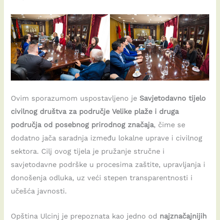
Ovim sporazumom uspostavljeno je
Savjetodavno tijelo
civilnog društva za područje Velike plaže i druga
područja od posebnog prirodnog značaja
, čime se
dodatno jača saradnja između lokalne uprave i civilnog
sektora. Cilj ovog tijela je pružanje stručne i
savjetodavne podrške u procesima zaštite, upravljanja i
donošenja odluka, uz veći stepen transparentnosti i
učešća javnosti.
Opština Ulcinj je prepoznata kao jedno od
najznačajnijih