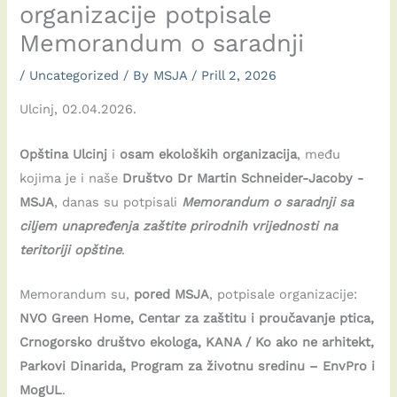
organizacije potpisale
Memorandum o saradnji
/
Uncategorized
/ By
MSJA
/
Prill 2, 2026
Ulcinj, 02.04.2026.
Opština Ulcinj
i
osam ekoloških organizacija
, među
kojima je i naše
Društvo Dr Martin Schneider-Jacoby -
MSJA
, danas su potpisali
Memorandum o saradnji sa
ciljem unapređenja zaštite prirodnih vrijednosti na
teritoriji opštine
.
Memorandum su,
pored MSJA
, potpisale organizacije:
NVO Green Home, Centar za zaštitu i proučavanje ptica,
Crnogorsko društvo ekologa, KANA / Ko ako ne arhitekt,
Parkovi Dinarida, Program za životnu sredinu – EnvPro i
MogUL
.