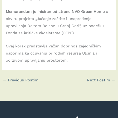
Memorandum je iniciran od strane NVO Green Home
u
okviru projekta „Jačanje zaštite i unapređenja
upravljanja Deltom Bojane u Crnoj Gori“, uz podršku
Fonda za kritičke ekosisteme (CEPF).
Ovaj korak predstavlja važan doprinos zajedničkim
naporima ka očuvanju prirodnih resursa Ulcinja i
održivom upravljanju prostorom.
←
Previous Postim
Next Postim
→