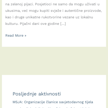
na zelenoj pijaci. Posjetioci ne samo da mogu uživati u
ukusima, već mogu kupiti svježe i autentične proizvode,
kao i druge unikatne rukotvorine vezane uz lokalnu
kulturu. Pijačni dani ove godine […]
3rdBirdSaltPeople:FEST
Read More »
–
08.09
&
09.09.2023
–
TREĆI
VIKEND
Posljednje aktivnosti
MSJA: Organizacije članice savjetodavnog tijela