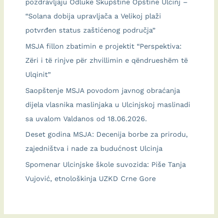
pozdravljaju Odluke Skupštine Opštine Ulcinj –
“Solana dobija upravljača a Velikoj plaži
potvrđen status zaštićenog područja”
MSJA fillon zbatimin e projektit “Perspektiva:
Zëri i të rinjve për zhvillimin e qëndrueshëm të
Ulqinit”
Saopštenje MSJA povodom javnog obraćanja
dijela vlasnika maslinjaka u Ulcinjskoj maslinadi
sa uvalom Valdanos od 18.06.2026.
Deset godina MSJA: Decenija borbe za prirodu,
zajedništva i nade za budućnost Ulcinja
Spomenar Ulcinjske škole suvozida: Piše Tanja
Vujović, etnološkinja UZKD Crne Gore