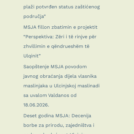
plaži potvrđen status zaštićenog
područja”
MSJA fillon zbatimin e projektit
“Perspektiva: Zëri i të rinjve për
zhvillimin e qëndrueshëm të
Ulqinit”
Saopštenje MSJA povodom
javnog obraćanja dijela vlasnika
maslinjaka u Ulcinjskoj maslinadi
sa uvalom Valdanos od
18.06.2026.
Deset godina MSJA: Decenija
borbe za prirodu, zajedništva i