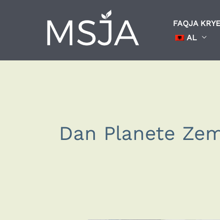
Skip
to
FAQJA KRY
content
AL
Dan Planete Zem