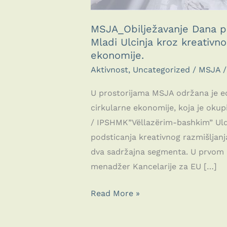
MSJA_Obilježavanje Dana pl
Mladi Ulcinja kroz kreativno
ekonomije.
Aktivnost
,
Uncategorized
/
MSJA
U prostorijama MSJA održana je ed
cirkularne ekonomije, koja je okup
/ IPSHMK”Vëllazërim-bashkim” Ulqin 
podsticanja kreativnog razmišljanj
dva sadržajna segmenta. U prvom d
menadžer Kancelarije za EU […]
MSJA_Obilježavanje
Read More »
Dana
planete