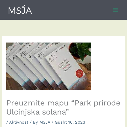
Skip
to
content
Preuzmite mapu “Park prirode
Ulcinjska solana”
/
Aktivnost
/ By
MSJA
/
Gusht 10, 2023