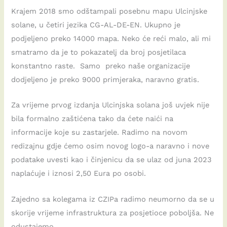
Krajem 2018 smo odštampali posebnu mapu Ulcinjske
solane, u četiri jezika CG-AL-DE-EN. Ukupno je
podjeljeno preko 14000 mapa. Neko će reći malo, ali mi
smatramo da je to pokazatelj da broj posjetilaca
konstantno raste. Samo preko naše organizacije
dodjeljeno je preko 9000 primjeraka, naravno gratis.
Za vrijeme prvog izdanja Ulcinjska solana još uvjek nije
bila formalno zaštićena tako da ćete naići na
informacije koje su zastarjele. Radimo na novom
redizajnu gdje ćemo osim novog logo-a naravno i nove
podatake uvesti kao i činjenicu da se ulaz od juna 2023
naplaćuje i iznosi 2,50 Eura po osobi.
Zajedno sa kolegama iz CZIPa radimo neumorno da se u
skorije vrijeme infrastruktura za posjetioce poboljša. Ne
odustajemo.