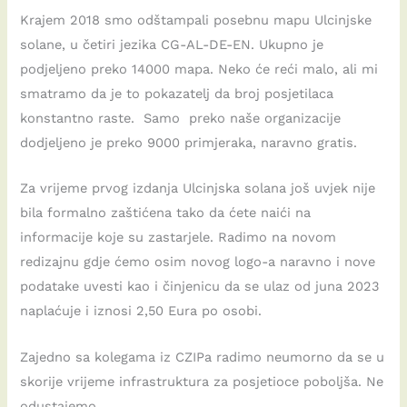
Krajem 2018 smo odštampali posebnu mapu Ulcinjske
solane, u četiri jezika CG-AL-DE-EN. Ukupno je
podjeljeno preko 14000 mapa. Neko će reći malo, ali mi
smatramo da je to pokazatelj da broj posjetilaca
konstantno raste. Samo preko naše organizacije
dodjeljeno je preko 9000 primjeraka, naravno gratis.
Za vrijeme prvog izdanja Ulcinjska solana još uvjek nije
bila formalno zaštićena tako da ćete naići na
informacije koje su zastarjele. Radimo na novom
redizajnu gdje ćemo osim novog logo-a naravno i nove
podatake uvesti kao i činjenicu da se ulaz od juna 2023
naplaćuje i iznosi 2,50 Eura po osobi.
Zajedno sa kolegama iz CZIPa radimo neumorno da se u
skorije vrijeme infrastruktura za posjetioce poboljša. Ne
odustajemo.