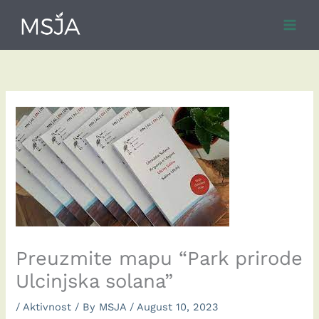
Skip
to
content
Preuzmite mapu “Park prirode
Ulcinjska solana”
/
Aktivnost
/ By
MSJA
/
August 10, 2023