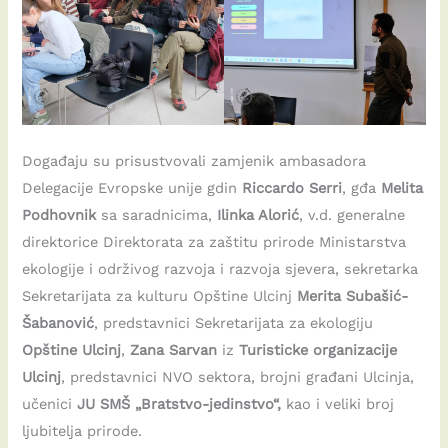
Događaju su prisustvovali zamjenik ambasadora
Delegacije Evropske unije gdin
Riccardo Serri
, gđa
Melita
Podhovnik
sa saradnicima,
Ilinka Alorić
, v.d. generalne
direktorice Direktorata za zaštitu prirode Ministarstva
ekologije i održivog razvoja i razvoja sjevera, sekretarka
Sekretarijata za kulturu Opštine Ulcinj
Merita Subašić-
Šabanović
, predstavnici Sekretarijata za ekologiju
Opštine Ulcinj
,
Zana Sarvan
iz
Turisticke organizacije
Ulcinj
, predstavnici NVO sektora, brojni građani Ulcinja,
učenici
JU SMŠ „Bratstvo-jedinstvo“,
kao i veliki broj
ljubitelja prirode.