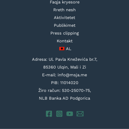
Faqja kryesore
Rreth nesh
Aktivitetet
Publikimet
Press clipping
Kontakt
AL
Adresa: Ul. Pavla Kneževića br.7,
85360 Ulqin, Mali i Zi
E-mail: info@msja.me
PIB: 11014020
Žiro račun: 530-25070-75,
NLB Banka AD Podgorica