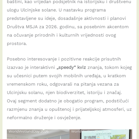
baštini, kao vrijedan podsjetnik na istorijsku i društvenu
ulogu Ulcinjske solane. U nastavku programa
predstavljene su ideje, dosadašnje aktivnosti i planovi
Društva MSJA za 2026. godinu, sa posebnim akcentom
na očuvanje prirodnih i kulturnih vrijednosti ovog
prostora.
Posebno interesovanje i pozitivne reakcije prisutnih
izazvao je interaktivni
„speedy“ kviz
znanja, tokom kojeg
su učesnici putem svojih mobilnih uređaja, u kratkom
vremenskom roku, odgovarali na pitanja vezana za
Ulcinjsku solanu, njen biodiverzitet, istoriju i značaj.
Ovaj segment dodatno je obogatio program, podstičući
razmjenu znanja u opuštenoj i prijateljskoj atmosferi, uz
neformalno druženje i osvježenje.