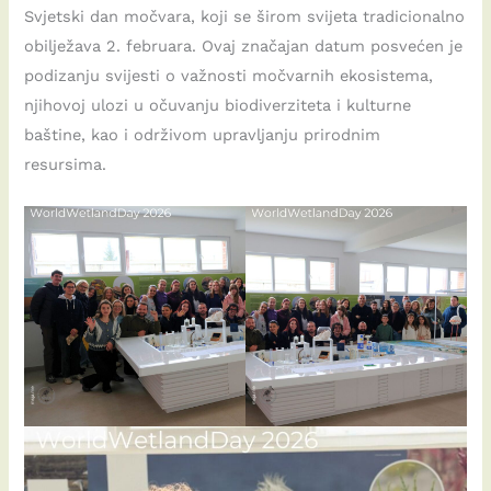
Svjetski dan močvara, koji se širom svijeta tradicionalno
obilježava 2. februara. Ovaj značajan datum posvećen je
podizanju svijesti o važnosti močvarnih ekosistema,
njihovoj ulozi u očuvanju biodiverziteta i kulturne
baštine, kao i održivom upravljanju prirodnim
resursima.