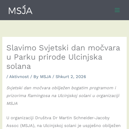
Skip
to
content
Slavimo Svjetski dan močvara
u Parku prirode Ulcinjska
solana
/
Aktivnost
/ By
MSJA
/
Shkurt 2, 2026
Svjetski dan močvara obilježen bogatim programom i
prizorima flamingosa na Ulcinjskoj solani u organizaciji
MSJA
U organizaciji Društva Dr Martin Schneider-Jacoby
Assoc (MSJA), na Ulcinjskoj solani je uspješno obilježen