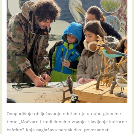
Ovogodišnje obilježavanje održano je u duhu globalne
teme „Močvare i tradicionalno znanje: slavljenje kulturne
baštine“, koja naglašava neraskidivu povezanost