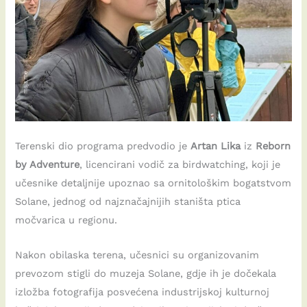
Terenski dio programa predvodio je
Artan Lika
iz
Reborn
by Adventure
, licencirani vodič za birdwatching, koji je
učesnike detaljnije upoznao sa ornitološkim bogatstvom
Solane, jednog od najznačajnijih staništa ptica
močvarica u regionu.
Nakon obilaska terena, učesnici su organizovanim
prevozom stigli do muzeja Solane, gdje ih je dočekala
izložba fotografija posvećena industrijskoj kulturnoj