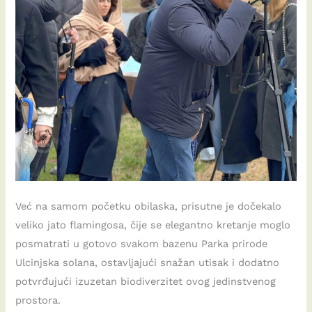
Već na samom početku obilaska, prisutne je dočekalo
veliko jato flamingosa, čije se elegantno kretanje moglo
posmatrati u gotovo svakom bazenu Parka prirode
Ulcinjska solana, ostavljajući snažan utisak i dodatno
potvrđujući izuzetan biodiverzitet ovog jedinstvenog
prostora.