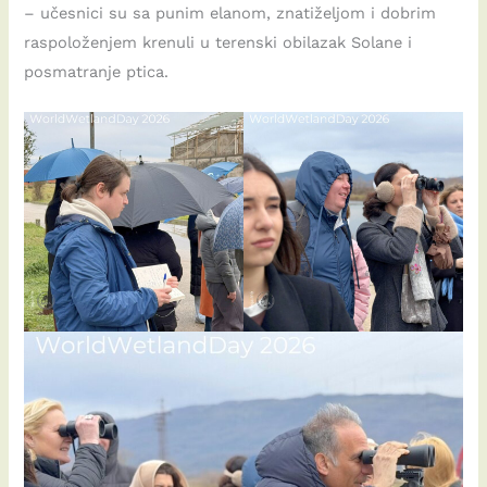
– učesnici su sa punim elanom, znatiželjom i dobrim
raspoloženjem krenuli u terenski obilazak Solane i
posmatranje ptica.