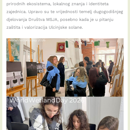
prirodnih ekosistema, lokalnog znanja i identiteta
zajednica. Upravo su te vrijednosti temelj dugogodišnjeg
djelovanja Društva MSJA, posebno kada je u pitanju
zaštita i valorizacija Ulcinjske solane.