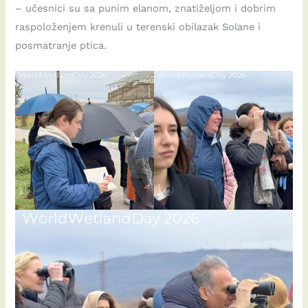
– učesnici su sa punim elanom, znatiželjom i dobrim
raspoloženjem krenuli u terenski obilazak Solane i
posmatranje ptica.