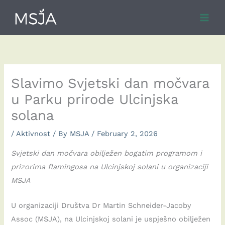
Skip
to
content
Slavimo Svjetski dan močvara
u Parku prirode Ulcinjska
solana
/
Aktivnost
/ By
MSJA
/
February 2, 2026
Svjetski dan močvara obilježen bogatim programom i
prizorima flamingosa na Ulcinjskoj solani u organizaciji
MSJA
U organizaciji Društva Dr Martin Schneider-Jacoby
Assoc (MSJA), na Ulcinjskoj solani je uspješno obilježen