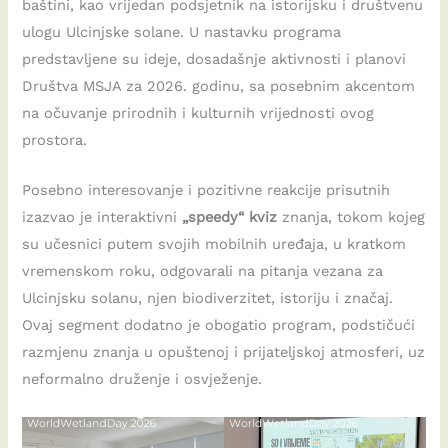
baštini, kao vrijedan podsjetnik na istorijsku i društvenu
ulogu Ulcinjske solane. U nastavku programa
predstavljene su ideje, dosadašnje aktivnosti i planovi
Društva MSJA za 2026. godinu, sa posebnim akcentom
na očuvanje prirodnih i kulturnih vrijednosti ovog
prostora.
Posebno interesovanje i pozitivne reakcije prisutnih
izazvao je interaktivni
„speedy“ kviz
znanja, tokom kojeg
su učesnici putem svojih mobilnih uređaja, u kratkom
vremenskom roku, odgovarali na pitanja vezana za
Ulcinjsku solanu, njen biodiverzitet, istoriju i značaj.
Ovaj segment dodatno je obogatio program, podstičući
razmjenu znanja u opuštenoj i prijateljskoj atmosferi, uz
neformalno druženje i osvježenje.