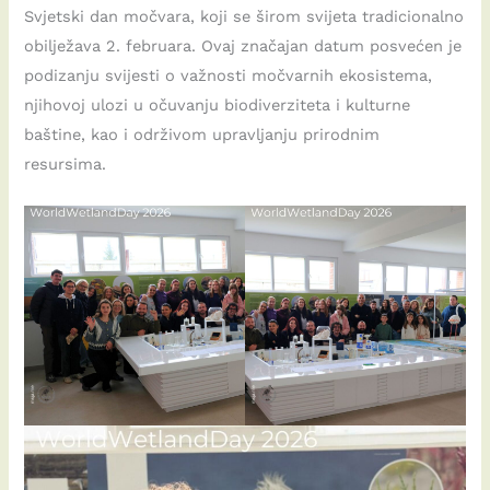
Svjetski dan močvara, koji se širom svijeta tradicionalno
obilježava 2. februara. Ovaj značajan datum posvećen je
podizanju svijesti o važnosti močvarnih ekosistema,
njihovoj ulozi u očuvanju biodiverziteta i kulturne
baštine, kao i održivom upravljanju prirodnim
resursima.