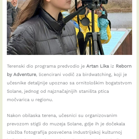
Terenski dio programa predvodio je
Artan Lika
iz
Reborn
by Adventure
, licencirani vodič za birdwatching, koji je
učesnike detaljnije upoznao sa ornitološkim bogatstvom
Solane, jednog od najznačajnijih staništa ptica
močvarica u regionu.
Nakon obilaska terena, učesnici su organizovanim
prevozom stigli do muzeja Solane, gdje ih je dočekala
izložba fotografija posvećena industrijskoj kulturnoj