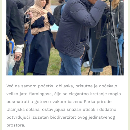
Već na samom početku obilaska, prisutne je dočekalo
veliko jato flamingosa, čije se elegantno kretanje moglo
posmatrati u gotovo svakom bazenu Parka prirode
Ulcinjska solana, ostavljajući snažan utisak i dodatno
potvrđujući izuzetan biodiverzitet ovog jedinstvenog
prostora.