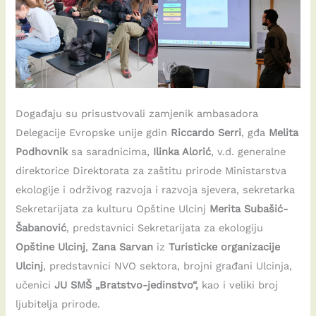
Događaju su prisustvovali zamjenik ambasadora
Delegacije Evropske unije gdin
Riccardo Serri
, gđa
Melita
Podhovnik
sa saradnicima,
Ilinka Alorić
, v.d. generalne
direktorice Direktorata za zaštitu prirode Ministarstva
ekologije i održivog razvoja i razvoja sjevera, sekretarka
Sekretarijata za kulturu Opštine Ulcinj
Merita Subašić-
Šabanović
, predstavnici Sekretarijata za ekologiju
Opštine Ulcinj
,
Zana Sarvan
iz
Turisticke organizacije
Ulcinj
, predstavnici NVO sektora, brojni građani Ulcinja,
učenici
JU SMŠ „Bratstvo-jedinstvo“,
kao i veliki broj
ljubitelja prirode.