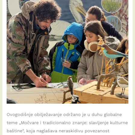
Ovogodišnje obilježavanje održano je u duhu globalne
teme „Močvare i tradicionalno znanje: slavljenje kulturne
baštine“, koja naglašava neraskidivu povezanost