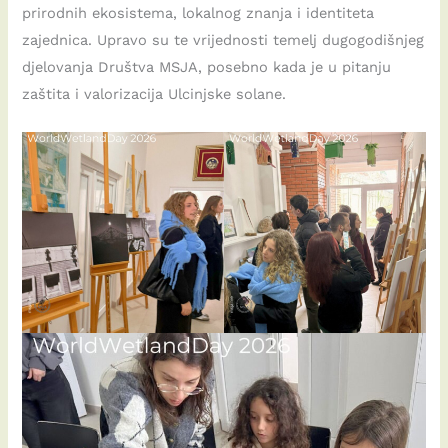
prirodnih ekosistema, lokalnog znanja i identiteta
zajednica. Upravo su te vrijednosti temelj dugogodišnjeg
djelovanja Društva MSJA, posebno kada je u pitanju
zaštita i valorizacija Ulcinjske solane.