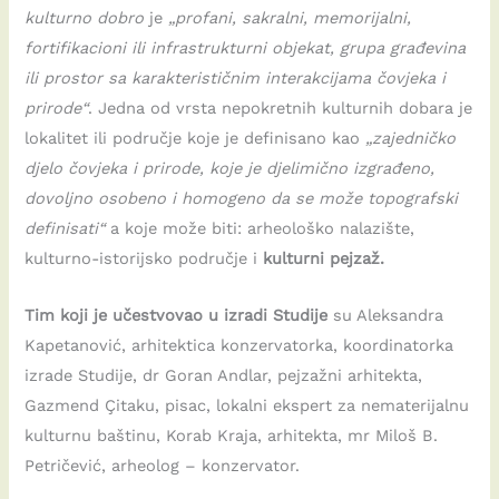
kulturno dobro
je
„profani, sakralni, memorijalni,
fortifikacioni ili infrastrukturni objekat, grupa građevina
ili prostor sa karakterističnim interakcijama čovjeka i
prirode“
. Jedna od vrsta nepokretnih kulturnih dobara je
lokalitet ili područje koje je definisano kao
„zajedničko
djelo čovjeka i prirode, koje je djelimično izgrađeno,
dovoljno osobeno i homogeno da se može topografski
definisati“
a koje može biti: arheološko nalazište,
kulturno-istorijsko područje i
kulturni pejzaž.
Tim koji je učestvovao u izradi Studije
su Aleksandra
Kapetanović, arhitektica konzervatorka, koordinatorka
izrade Studije, dr Goran Andlar, pejzažni arhitekta,
Gazmend Çitaku, pisac, lokalni ekspert za nematerijalnu
kulturnu baštinu, Korab Kraja, arhitekta, mr Miloš B.
Petričević, arheolog – konzervator.