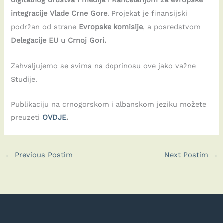
digitalnog društva i medija
i
Kancelarijom za evropske
integracije Vlade Crne Gore
. Projekat je finansijski
podržan od strane
Evropske komisije
, a posredstvom
Delegacije EU u Crnoj Gori.
Zahvaljujemo se svima na doprinosu ove jako važne
Studije.
Publikaciju na crnogorskom i albanskom jeziku možete
preuzeti
OVDJE
.
←
Previous Postim
Next Postim
→