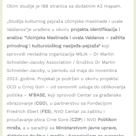
Obim studije je 188 stranica sa dodatnim A3 mapam.
„Studija kulturnog pejzaža Ulcinjske maslinade i uvale
Valdanos“je urađena u okviru
projekta Identifikacija i
analiza: “Ulcinjska Maslinada i uvala Valdanos – zaštita
prirodnog i kulturološkog nasljeđa-pejzaža”
koji
sprovodi nevladina organizacija MSJA – Dr Martin
Schneider-Jacoby Association / Društvo Dr Martin
Schneider-Jacoby, u periodu od maja do novembra
2023. godine. Projekat je podržan u okviru projekta:
OCD u Crnoj Gori – od osnovnih usluga do oblikovanja
politika –
M’BASE
, koji sprovodi Centar za građansko
obrazovanje (
CGO
), u partnerstvu sa Fondacijom
Friedrich Ebert (
FES
), NVO Centar za zaštitu i
proučavanje ptica Crne Gore (
CZIP
) i NVO
Politikon
mreža
, a u saradnji sa
Ministarstvom javne uprave,