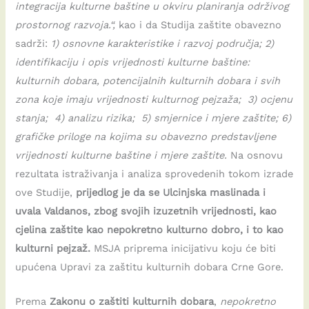
integracija kulturne baštine u okviru planiranja održivog
prostornog razvoja.“,
kao i da Studija zaštite obavezno
sadrži:
1) osnovne karakteristike i razvoj područja; 2)
identifikaciju i opis vrijednosti kulturne baštine:
kulturnih dobara, potencijalnih kulturnih dobara i svih
zona koje imaju vrijednosti kulturnog pejzaža; 3) ocjenu
stanja; 4) analizu rizika; 5) smjernice i mjere zaštite; 6)
grafičke priloge na kojima su obavezno predstavljene
vrijednosti kulturne baštine i mjere zaštite.
Na osnovu
rezultata istraživanja i analiza sprovedenih tokom izrade
ove Studije,
prijedlog je da se Ulcinjska maslinada i
uvala Valdanos, zbog svojih izuzetnih vrijednosti, kao
cjelina zaštite kao nepokretno kulturno dobro, i to kao
kulturni pejzaž.
MSJA priprema inicijativu koju će biti
upućena Upravi za zaštitu kulturnih dobara Crne Gore.
Prema
Zakonu o zaštiti kulturnih dobara
,
nepokretno