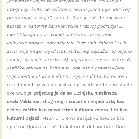
„dokument kojim se obezbjeđuje zaštita, očuvanje i
integracija kulturne baštine u okviru planiranja održivog
prostornog razvoja.“,
kao i da Studija zaštite obavezno
sadrži:
1) osnovne karakteristike i razvoj područja; 2)
identifikaciju i opis vrijednosti kulturne baštine:
kulturnih dobara, potencijalnih kulturnih dobara i svih
zona koje imaju vrijednosti kulturnog pejzaža; 3) ocjenu
stanja; 4) analizu rizika; 5) smjernice i mjere zaštite; 6)
grafičke priloge na kojima su obavezno predstavljene
vrijednosti kulturne baštine i mjere zaštite.
Na osnovu
rezultata istraživanja i analiza sprovedenih tokom izrade
ove Studije,
prijedlog je da se Ulcinjska maslinada i
uvala Valdanos, zbog svojih izuzetnih vrijednosti, kao
cjelina zaštite kao nepokretno kulturno dobro, i to kao
kulturni pejzaž.
MSJA priprema inicijativu koju će biti
upućena Upravi za zaštitu kulturnih dobara Crne Gore.