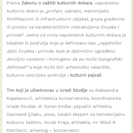
Prema
Zakonu o zaštiti kulturnih dobara
,
nepokretno
kulturno dobro
je
„profani, sakralni, memorijalni,
fortifikacioni ili infrastrukturni objekat, grupa građevina
ili prostor sa karakterističnim interakcijama čovjeka i
prirode“
. Jedna od vrsta nepokretnih kulturnih dobara je
lokalitet ili područje koje je definisano kao
„zajedničko
djelo čovjeka i prirode, koje je djelimično izgrađeno,
dovoljno osobeno i homogeno da se može topografski
definisati“
a koje može biti: arheološko nalazište,
kulturno-istorijsko područje i
kulturni pejzaž.
Tim koji je učestvovao u izradi Studije
su Aleksandra
Kapetanović, arhitektica konzervatorka, koordinatorka
izrade Studije, dr Goran Andlar, pejzažni arhitekta,
Gazmend Çitaku, pisac, lokalni ekspert za nematerijalnu
kulturnu baštinu, Korab Kraja, arhitekta, mr Miloš B.
Petričević, arheolog – konzervator.