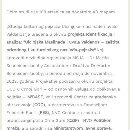
Obim studije je 188 stranica sa dodatnim A3 mapam.
„Studija kulturnog pejzaža Ulcinjske maslinade i uvale
Valdanos“je urađena u okviru
projekta Identifikacija i
analiza: “Ulcinjska Maslinada i uvala Valdanos – zaštita
prirodnog i kulturološkog nasljeđa-pejzaža”
koji
sprovodi nevladina organizacija MSJA – Dr Martin
Schneider-Jacoby Association / Društvo Dr Martin
Schneider-Jacoby, u periodu od maja do novembra
2023. godine. Projekat je podržan u okviru projekta:
OCD u Crnoj Gori – od osnovnih usluga do oblikovanja
politika –
M’BASE
, koji sprovodi Centar za građansko
obrazovanje (
CGO
), u partnerstvu sa Fondacijom
Friedrich Ebert (
FES
), NVO Centar za zaštitu i
proučavanje ptica Crne Gore (
CZIP
) i NVO
Politikon
mreža
, a u saradnji sa
Ministarstvom javne uprave,