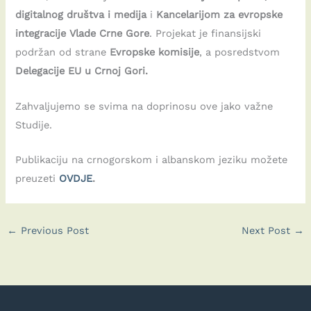
digitalnog društva i medija
i
Kancelarijom za evropske
integracije Vlade Crne Gore
. Projekat je finansijski
podržan od strane
Evropske komisije
, a posredstvom
Delegacije EU u Crnoj Gori.
Zahvaljujemo se svima na doprinosu ove jako važne
Studije.
Publikaciju na crnogorskom i albanskom jeziku možete
preuzeti
OVDJE
.
←
Previous Post
Next Post
→