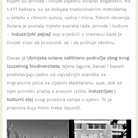
kojem su priroda i čovjek zajedno stvarali bogatstvo. Na
1.477 hektara, so se dobijala tradicionalnim metodama,
u skladu s ritmom sunca, vjetra i mora. Tokom decenija,
Solana je postala mjesto susreta rada, prirode i kulture
–
industrijski pejzaž
koji svjedoči o vremenu kada je
čovjek znao da proizvodi, ali i da poštuje okolinu.
Danas je
Ulcinjska solana zaštićeno područje zbog svog
izuzetnog biodiverziteta
. Njene lagune, kanali i bazeni
predstavljaju jedno od najvažnijih staništa za
migratorne ptice na cijelom Mediteranu. Ipak, dok se
njen prirodni značaj s pravom ističe,
industrijski i
kulturni sloj
ovog prostora ostaje u sjenci. To je
praznina koju hitno treba ispuniti.