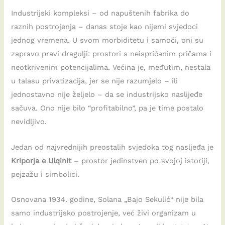
Industrijski kompleksi – od napuštenih fabrika do
raznih postrojenja – danas stoje kao nijemi svjedoci
jednog vremena. U svom morbiditetu i samoći, oni su
zapravo pravi dragulji: prostori s neispričanim pričama i
neotkrivenim potencijalima. Većina je, međutim, nestala
u talasu privatizacija, jer se nije razumjelo – ili
jednostavno nije željelo – da se industrijsko naslijeđe
sačuva. Ono nije bilo “profitabilno”, pa je time postalo
nevidljivo.
Jedan od najvrednijih preostalih svjedoka tog nasljeđa je
Kriporja e Ulqinit
– prostor jedinstven po svojoj istoriji,
pejzažu i simbolici.
Osnovana 1934. godine, Solana „Bajo Sekulić“ nije bila
samo industrijsko postrojenje, već živi organizam u