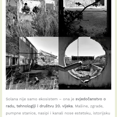
Solana nije samo ekosistem – ona je
svjedočanstvo o
radu, tehnologiji i društvu 20. vijeka
. Mašine, zgrade,
pumpne stanice, nasipi i kanali nose estetsku, istorijsku