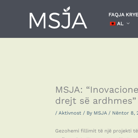
Skip
to
FAQJA KRY
content
AL
MSJA: “Inovacione
drejt së ardhmes”
/
Aktivnost
/ By
MSJA
/
Nëntor 8, 
Gezohemi fillimit të një projekti të