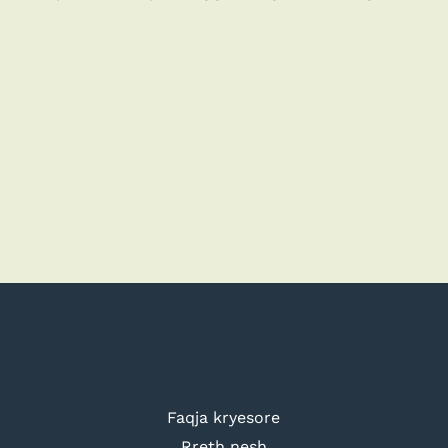
Faqja kryesore
Rreth nesh