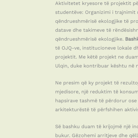
Aktivitetet kryesore të projektit p
studentëve: Organizimi i trajnimi
qëndrueshmërisë ekologjike të pro
datave dhe takimeve të rëndësishm
qëndrueshmërisë ekologjike.
Bash
të OJQ-ve, institucioneve lokale d
projektit. Me këtë projekt ne dua
Ulqin, duke kontribuar kështu në m
Ne presim që ky projekt të rezulto
mjedisore, një reduktim të konsu
hapsirave tashmë të përdorur ose t
arkitekturëstë të përfshihen aktivi
Së bashku duam të krijojmë një in
bukur. Gëzohemi arritjeve dhe qël