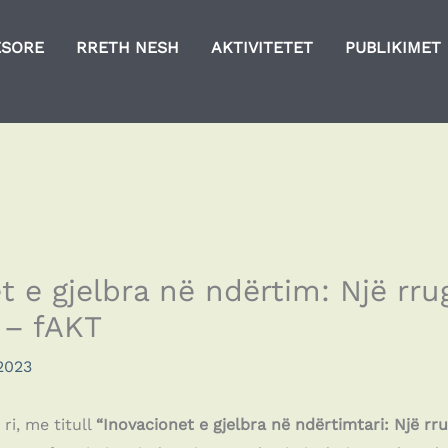
ESORE
RRETH NESH
AKTIVITETET
PUBLIKIMET
t e gjelbra në ndërtim: Një r
 – fAKT
2023
 ri, me titull
“Inovacionet e gjelbra në ndërtimtari: Një r