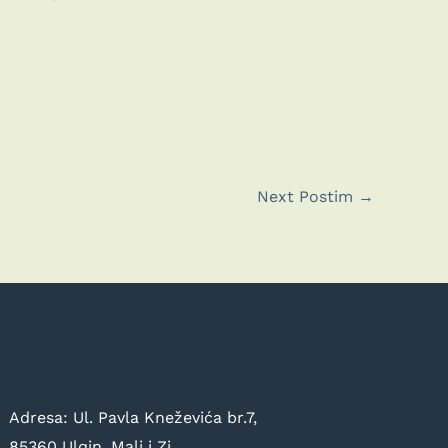
Next Postim
→
Adresa: Ul. Pavla Kneževića br.7,
85360 Ulqin, Mali i Zi