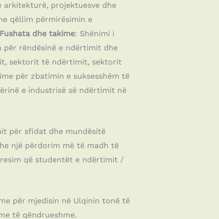
e arkitekturë, projektuesve dhe
me qëllim përmirësimin e
Fushata dhe takime
: Shënimi i
 për rëndësinë e ndërtimit dhe
it, sektorit të ndërtimit, sektorit
urime për zbatimin e suksesshëm të
rinë e industrisë së ndërtimit në
mit për sfidat dhe mundësitë
dhe një përdorim më të madh të
presim që studentët e ndërtimit /
e për mjedisin në Ulqinin tonë të
dhme të qëndrueshme.