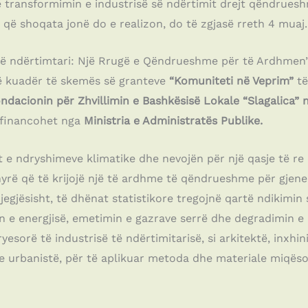
ë në transformimin e industrisë së ndërtimit drejt qëndrue
i që shoqata jonë do e realizon, do të zgjasë rreth 4 muaj.
a në ndërtimtari: Një Rrugë e Qëndrueshme për të Ardhme
 kuadër të skemës së granteve
“Komuniteti në Veprim”
të
ndacionin për Zhvillimin e Bashkësisë Lokale “Slagalica” 
financohet nga
Ministria e Administratës Publike.
t e ndryshimeve klimatike dhe nevojën për një qasje të 
nyrë që të krijojë një të ardhme të qëndrueshme për gjene
jegjësisht, të dhënat statistikore tregojnë qartë ndikimin 
n e energjisë, emetimin e gazrave serrë dhe degradimin e 
sorë të industrisë të ndërtimitarisë, si arkitektë, inxhin
dhe urbanistë, për të aplikuar metoda dhe materiale miqës