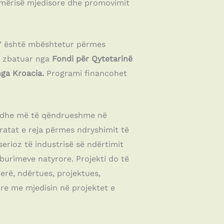
shmërisë mjedisore dhe promovimit
n” është mbështetur përmes
 zbatuar nga
Fondi për Qytetarinë
nga Kroacia.
Programi financohet
re dhe më të qëndrueshme në
ratat e reja përmes ndryshimit të
serioz të industrisë së ndërtimit
burimeve natyrore. Projekti do të
ierë, ndërtues, projektues,
ore me mjedisin në projektet e