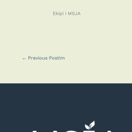
Ekipi i MSJA
←
Previous Postim