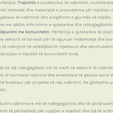
ërfshijnë:
Trajnimin
e punëtorëve të ndërtimit, inxhinierëv
t mbi metodat dhe materialet e pranueshme për mjedisin 
jekteve të ndërtimit dhe zvogëlimin e gjurmës në mjedis.
e me qëllim informimin e qytetarëve dhe ndërgjegjësimin
këpunimi me komunitetin
: Përfshirja e qytetarëve të Ulqin
he sektorit të biznesit për të siguruar mbështetje dhe b
m të ndikojmë në vetëdijësimin mjedisore dhe qëndrueshmë
brojtjen e mjedisit të komunitetit tonë.
jë në një ndërgjegjësim më të madh të sektorit të ndërti
mit të burimeve natyrore dhe emetimeve të gazeve serrë 
ë braktisur për projekte të reja ndërtimi. Ne gjithashtu 
sht.
dustri ndërtimore më të ndërgjegjshme dhe të qëndrueshm
limit të përbashkët për ruajtjen e mjedisit dhe një të ar