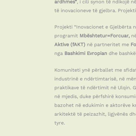
ardhmes”
, i cili synon të ndikoj
të inovacioneve të gjelbra. Projekt
Projekti “Inovacionet e Gjelbërt
programit
Mbështetur=Forcuar,
në
Aktive (fAKT)
në partneritet me
Fo
nga
Bashkimi Evropian
dhe bashkë
Komuniteti ynë përballet me sfida
industrinë e ndërtimtarisë, në më
praktikave të ndërtimit në Ulqin. G
në mjedis, duke përfshirë konsumi
bazohet në edukimin e aktorëve krye
arkitektë të peizazhit, ligjvënës 
tyre.