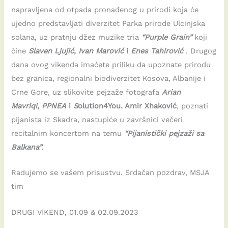
napravljena od otpada pronađenog u prirodi koja će
ujedno predstavljati diverzitet Parka prirode Ulcinjska
solana, uz pratnju džez muzike tria
“Purple Grain”
koji
čine
Slaven Ljujić
,
Ivan Marović
i
Enes Tahirović
. Drugog
dana ovog vikenda imaćete priliku da upoznate prirodu
bez granica, regionalni biodiverzitet Kosova, Albanije i
Crne Gore, uz slikovite pejzaže fotografa
Arian
Mavriqi
,
PPNEA
i
S
olution4You. Amir Xhaković
, poznati
pijanista iz Skadra, nastupiće u završnici večeri
recitalnim koncertom na temu
“Pijanistički pejzaži sa
Balkana”
.
Radujemo se vašem prisustvu. Srdačan pozdrav, MSJA
tim
DRUGI VIKEND, 01.09 & 02.09.2023