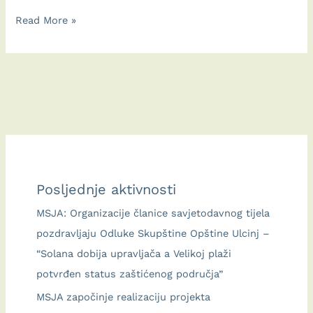
Spomenar
Read More »
Ulcinjske
škole
suvozida:
Piše
Tanja
Vujović,
etnološkinja
UZKD
Posljednje aktivnosti
Crne
Gore
MSJA: Organizacije članice savjetodavnog tijela
pozdravljaju Odluke Skupštine Opštine Ulcinj –
“Solana dobija upravljača a Velikoj plaži
potvrđen status zaštićenog područja”
MSJA započinje realizaciju projekta