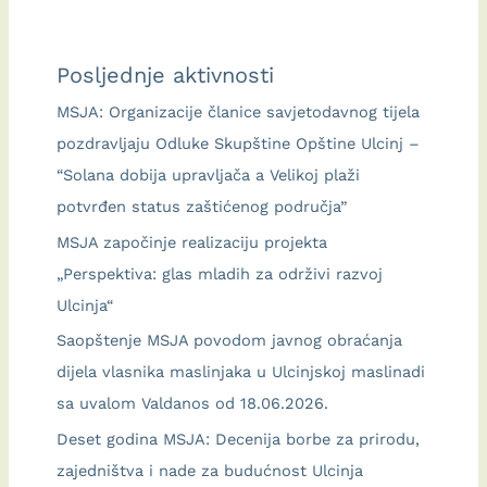
Ulcinj
(RTUL)
Posljednje aktivnosti
i
MSJA
MSJA: Organizacije članice savjetodavnog tijela
pozdravljaju Odluke Skupštine Opštine Ulcinj –
“Solana dobija upravljača a Velikoj plaži
potvrđen status zaštićenog područja”
MSJA započinje realizaciju projekta
„Perspektiva: glas mladih za održivi razvoj
Ulcinja“
Saopštenje MSJA povodom javnog obraćanja
dijela vlasnika maslinjaka u Ulcinjskoj maslinadi
sa uvalom Valdanos od 18.06.2026.
Deset godina MSJA: Decenija borbe za prirodu,
zajedništva i nade za budućnost Ulcinja