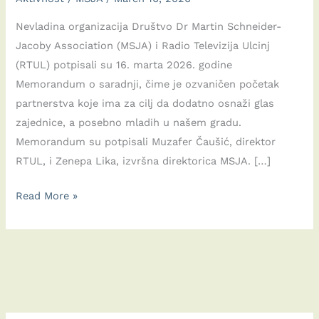
Nevladina organizacija Društvo Dr Martin Schneider-
Jacoby Association (MSJA) i Radio Televizija Ulcinj
(RTUL) potpisali su 16. marta 2026. godine
Memorandum o saradnji, čime je ozvaničen početak
partnerstva koje ima za cilj da dodatno osnaži glas
zajednice, a posebno mladih u našem gradu.
Memorandum su potpisali Muzafer Čaušić, direktor
RTUL, i Zenepa Lika, izvršna direktorica MSJA. […]
Potpisan
Read More »
Memorandum
o
saradnji
između
Radio
Televizije