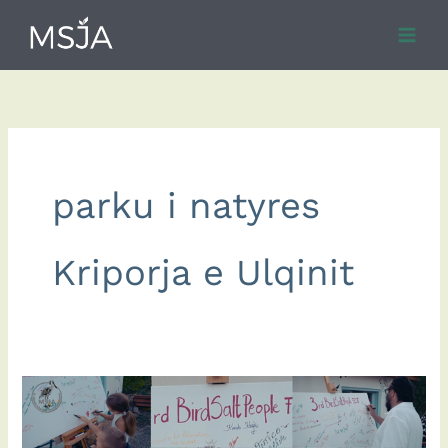
Skip
to
content
parku i natyres
Kriporja e Ulqinit