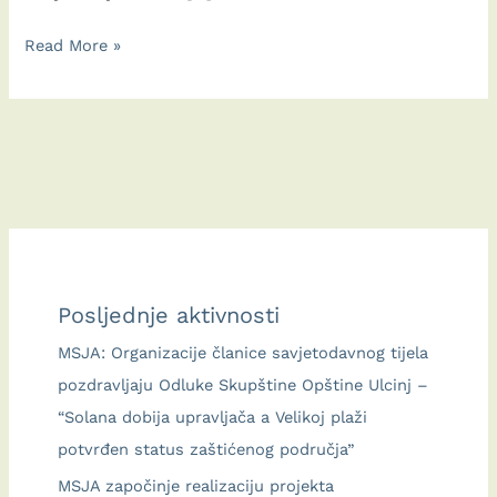
Uspješno
Read More »
završen
3rdBirdSaltPeople:FEST
Posljednje aktivnosti
MSJA: Organizacije članice savjetodavnog tijela
pozdravljaju Odluke Skupštine Opštine Ulcinj –
“Solana dobija upravljača a Velikoj plaži
potvrđen status zaštićenog područja”
MSJA započinje realizaciju projekta