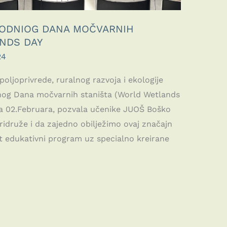
ODNIOG DANA MOČVARNIH
NDS DAY
24
oljoprivrede, ruralnog razvoja i ekologije
dnog Dana močvarnih staništa (World Wetlands
ava 02.Februara, pozvala učenike JUOŠ Boško
ridruže i da zajedno obilježimo ovaj značajn
t edukativni program uz specialno kreirane