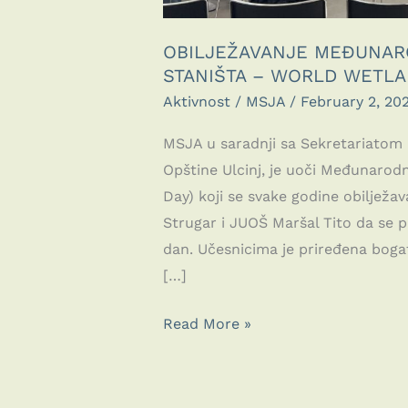
OBILJEŽAVANJE MEĐUNAR
STANIŠTA – WORLD WETLA
Aktivnost
/
MSJA
/
February 2, 20
MSJA u saradnji sa Sekretariatom p
Opštine Ulcinj, je uoči Međunaro
Day) koji se svake godine obiljež
Strugar i JUOŠ Maršal Tito da se p
dan. Učesnicima je priređena boga
[…]
OBILJEŽAVANJE
Read More »
MEĐUNARODNIOG
DANA
MOČVARNIH