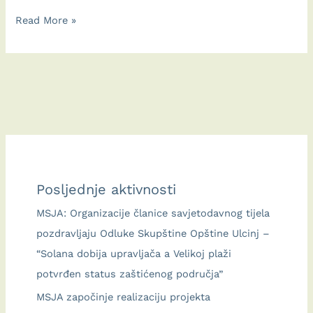
Spomenar
Read More »
Ulcinjske
škole
suvozida:
Piše
Tanja
Vujović,
etnološkinja
UZKD
Posljednje aktivnosti
Crne
Gore
MSJA: Organizacije članice savjetodavnog tijela
pozdravljaju Odluke Skupštine Opštine Ulcinj –
“Solana dobija upravljača a Velikoj plaži
potvrđen status zaštićenog područja”
MSJA započinje realizaciju projekta