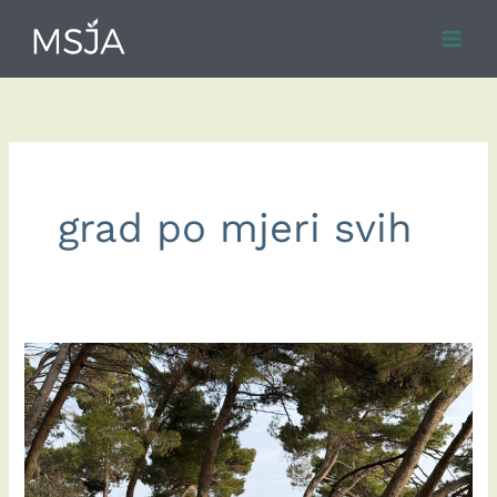
Skip
to
content
grad po mjeri svih