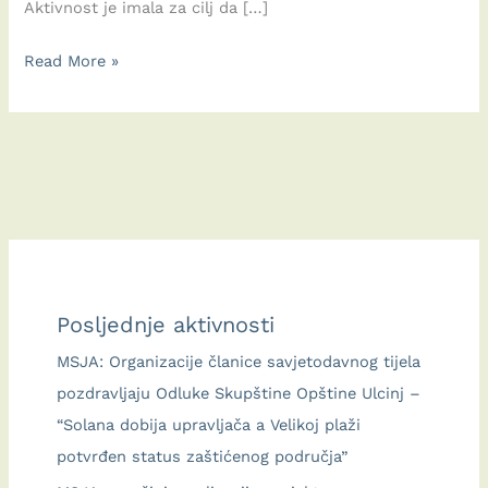
Aktivnost je imala za cilj da […]
MLADI
Read More »
O
JAVNOM
PROSTORU:
OD
IDEJE
DO
ODGOVORNOSTI
ZA
Posljednje aktivnosti
ZAJEDNIČKI
PROSTOR
MSJA: Organizacije članice savjetodavnog tijela
pozdravljaju Odluke Skupštine Opštine Ulcinj –
“Solana dobija upravljača a Velikoj plaži
potvrđen status zaštićenog područja”