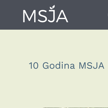
Skip
to
content
10 Godina MSJA