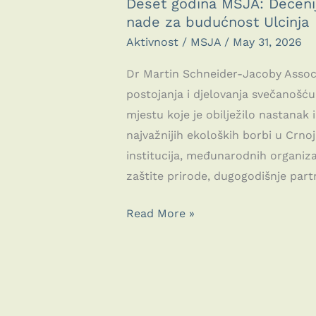
Deset godina MSJA: Decenij
nade za budućnost Ulcinja
Aktivnost
/
MSJA
/
May 31, 2026
Dr Martin Schneider-Jacoby Associ
postojanja i djelovanja svečanošć
mjestu koje je obilježilo nastanak i
najvažnijih ekoloških borbi u Crnoj
institucija, međunarodnih organizac
zaštite prirode, dugogodišnje part
Deset
Read More »
godina
MSJA:
Decenija
borbe
za