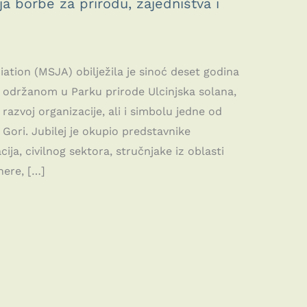
a borbe za prirodu, zajedništva i
ation (MSJA) obilježila je sinoć deset godina
u održanom u Parku prirode Ulcinjska solana,
 razvoj organizacije, ali i simbolu jedne od
 Gori. Jubilej je okupio predstavnike
ija, civilnog sektora, stručnjake iz oblasti
nere, […]