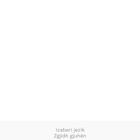
POČETNA
O NAMA
AKTIVNOSTI
PUBLIKACIJE
a
Izaberi jezik
Zgjidh gjuhën