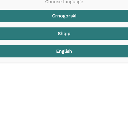
Choose language
Crnogorski
Shqip
Početna
English
O nama
Aktivnosti
Publikacije
Press clipping
Kontakt
CG