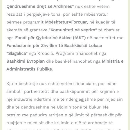
Qëndrueshme drejt së Ardhmes
” nuk është vetëm
rezultat i përpjekjeve tona, por është mbështetur
përmes programit
Mbështetur=Forcuar
, në kuadër të
skemës së granteve “
Komuniteti në veprim
” të zbatuar
nga
Fondi për Qytetarinë Aktive (fAKT)
në partneritet me
Fondacionin për Zhvillim të Bashkësisë Lokale
“Slagalica”
nga Kroacia. Programi financohet nga
Bashkimi Evropian
dhe bashkëfinancohet nga
Ministria e
Administratës Publike
.
Kjo mbështetje nuk është vetëm financiare, por edhe
simbol i partneritetit dhe bashkëpunimit për krijimin e
një industrie ndërtimi më të ndërgjegjshme për mjedisin
dhe të qëndrueshme në Ulqinin tonë të bukur. Ne
presim me padurim arritjen e qëllimit të përbashkët për
ruajtjen e mjedisit dhe krijimin e një të ardhmeje të