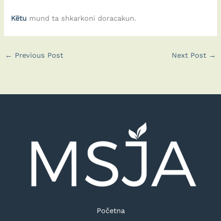
Këtu
mund ta shkarkoni doracakun.
←
Previous Post
Next Post
→
Početna