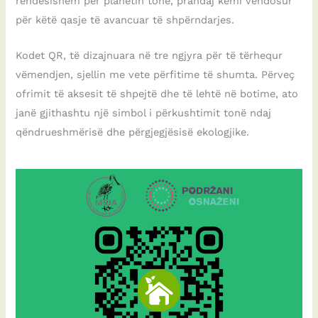
rëndësishëm për planetin tonë, prandaj kemi vendosur
për këtë qasje të avancuar të shpërndarjes.
Kodet QR, të dizajnuara në tre ngjyra për të tërhequr
vëmendjen, sjellin me vete përfitime të shumta. Përveç
ofrimit të aksesit të shpejtë dhe të lehtë në botime, ato
janë gjithashtu një simbol i përkushtimit tonë ndaj
qëndrueshmërisë dhe përgjegjësisë ekologjike.