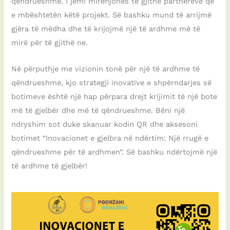
qëndrueshme. I jemi mirënjohës të gjithë partnerëve që
e mbështetën këtë projekt. Së bashku mund të arrijmë
gjëra të mëdha dhe të krijojmë një të ardhme më të
mirë për të gjithë ne.
Në përputhje me vizionin tonë për një të ardhme të
qëndrueshme, kjo strategji inovative e shpërndarjes së
botimeve është një hap përpara drejt krijimit të një bote
më të gjelbër dhe më të qëndrueshme. Bëni një
ndryshim sot duke skanuar kodin QR dhe aksesoni
botimet “Inovacionet e gjelbra në ndërtim: Një rrugë e
qëndrueshme për të ardhmen”. Së bashku ndërtojmë një
të ardhme të gjelbër!