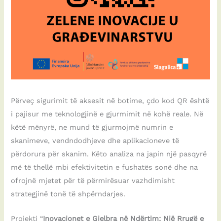
Përveç sigurimit të aksesit në botime, çdo kod QR është
i pajisur me teknologjinë e gjurmimit në kohë reale. Në
këtë mënyrë, ne mund të gjurmojmë numrin e
skanimeve, vendndodhjeve dhe aplikacioneve të
përdorura për skanim. Këto analiza na japin një pasqyrë
më të thellë mbi efektivitetin e fushatës sonë dhe na
ofrojnë mjetet për të përmirësuar vazhdimisht
strategjinë tonë të shpërndarjes.
Projekti “
Inovacionet e Gjelbra në Ndërtim: Një Rrugë e