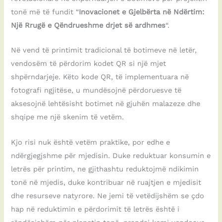
tonë më të fundit “
Inovacionet e Gjelbërta në Ndërtim:
Një Rrugë e Qëndrueshme drjet së ardhmes
“.
Në vend të printimit tradicional të botimeve në letër,
vendosëm të përdorim kodet QR si një mjet
shpërndarjeje. Këto kode QR, të implementuara në
fotografi ngjitëse, u mundësojnë përdoruesve të
aksesojnë lehtësisht botimet në gjuhën malazeze dhe
shqipe me një skenim të vetëm.
Kjo risi nuk është vetëm praktike, por edhe e
ndërgjegjshme për mjedisin. Duke reduktuar konsumin e
letrës për printim, ne gjithashtu reduktojmë ndikimin
tonë në mjedis, duke kontribuar në ruajtjen e mjedisit
dhe resurseve natyrore. Ne jemi të vetëdijshëm se çdo
hap në reduktimin e përdorimit të letrës është i