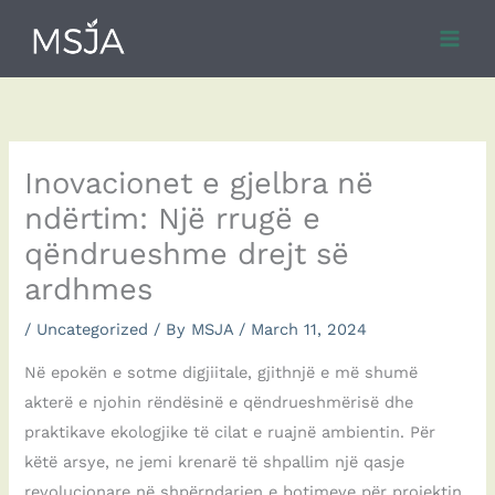
Skip
to
content
Inovacionet e gjelbra në
ndërtim: Një rrugë e
qëndrueshme drejt së
ardhmes
/
Uncategorized
/ By
MSJA
/
March 11, 2024
Në epokën e sotme digjiitale, gjithnjë e më shumë
akterë e njohin rëndësinë e qëndrueshmërisë dhe
praktikave ekologjike të cilat e ruajnë ambientin. Për
këtë arsye, ne jemi krenarë të shpallim një qasje
revolucionare në shpërndarjen e botimeve për projektin