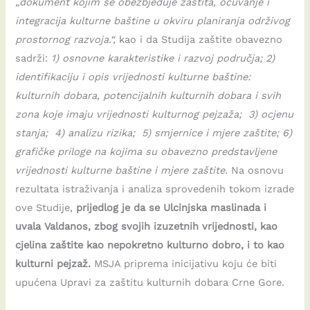
„dokument kojim se obezbjeđuje zaštita, očuvanje i
integracija kulturne baštine u okviru planiranja održivog
prostornog razvoja.“,
kao i da Studija zaštite obavezno
sadrži:
1) osnovne karakteristike i razvoj područja; 2)
identifikaciju i opis vrijednosti kulturne baštine:
kulturnih dobara, potencijalnih kulturnih dobara i svih
zona koje imaju vrijednosti kulturnog pejzaža; 3) ocjenu
stanja; 4) analizu rizika; 5) smjernice i mjere zaštite; 6)
grafičke priloge na kojima su obavezno predstavljene
vrijednosti kulturne baštine i mjere zaštite.
Na osnovu
rezultata istraživanja i analiza sprovedenih tokom izrade
ove Studije,
prijedlog je da se Ulcinjska maslinada i
uvala Valdanos, zbog svojih izuzetnih vrijednosti, kao
cjelina zaštite kao nepokretno kulturno dobro, i to kao
kulturni pejzaž.
MSJA priprema inicijativu koju će biti
upućena Upravi za zaštitu kulturnih dobara Crne Gore.