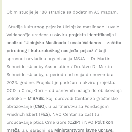
Obim studije je 188 stranica sa dodatnim A3 mapam.
„Studija kulturnog pejzaža Ulcinjske maslinade i uvale
Valdanos“je urađena u okviru
projekta Identifikacija i
analiza: “Ulcinjska Maslinada i uvala Valdanos – zaštita
prirodnog i kulturološkog nasljeđa-pejzaža”
koji
sprovodi nevladina organizacija MSJA – Dr Martin
Schneider-Jacoby Association / Društvo Dr Martin
Schneider-Jacoby, u periodu od maja do novembra
2023. godine. Projekat je podržan u okviru projekta:
OCD u Crnoj Gori – od osnovnih usluga do oblikovanja
politika –
M’BASE
, koji sprovodi Centar za građansko
obrazovanje (
CGO
), u partnerstvu sa Fondacijom
Friedrich Ebert (
FES
), NVO Centar za zaštitu i
proučavanje ptica Crne Gore (
CZIP
) i NVO
Politikon
mreža
, a u saradnji sa
Ministarstvom javne uprave,