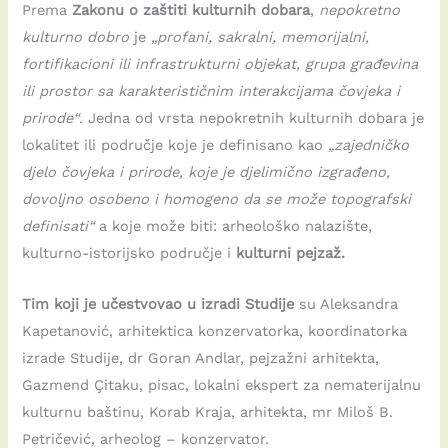
Prema
Zakonu o zaštiti kulturnih dobara
,
nepokretno
kulturno dobro
je
„profani, sakralni, memorijalni,
fortifikacioni ili infrastrukturni objekat, grupa građevina
ili prostor sa karakterističnim interakcijama čovjeka i
prirode“
. Jedna od vrsta nepokretnih kulturnih dobara je
lokalitet ili područje koje je definisano kao
„zajedničko
djelo čovjeka i prirode, koje je djelimično izgrađeno,
dovoljno osobeno i homogeno da se može topografski
definisati“
a koje može biti: arheološko nalazište,
kulturno-istorijsko područje i
kulturni pejzaž.
Tim koji je učestvovao u izradi Studije
su Aleksandra
Kapetanović, arhitektica konzervatorka, koordinatorka
izrade Studije, dr Goran Andlar, pejzažni arhitekta,
Gazmend Çitaku, pisac, lokalni ekspert za nematerijalnu
kulturnu baštinu, Korab Kraja, arhitekta, mr Miloš B.
Petričević, arheolog – konzervator.