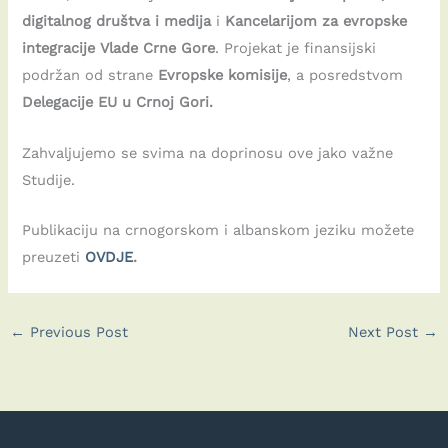
digitalnog društva i medija
i
Kancelarijom za evropske
integracije Vlade Crne Gore
. Projekat je finansijski
podržan od strane
Evropske komisije
, a posredstvom
Delegacije EU u Crnoj Gori.
Zahvaljujemo se svima na doprinosu ove jako važne
Studije.
Publikaciju na crnogorskom i albanskom jeziku možete
preuzeti
OVDJE
.
←
Previous Post
Next Post
→