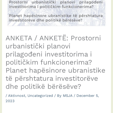
ANKETA / ANKETË: Prostorni
urbanistički planovi
prilagođeni investitorima i
političkim funkcionerima?
Planet hapësinore ubranistike
të përshtatura investitorëve
dhe politikë bërësëve?
/
Aktivnost
,
Uncategorized
/ By
MSJA
/
December 5,
2023