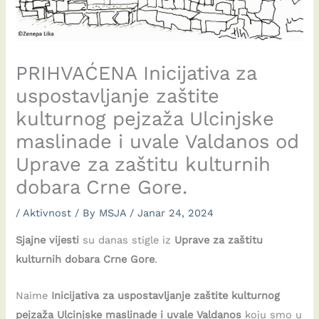
PRIHVAĆENA Inicijativa za
uspostavljanje zaštite
kulturnog pejzaža Ulcinjske
maslinade i uvale Valdanos od
Uprave za zaštitu kulturnih
dobara Crne Gore.
/
Aktivnost
/ By
MSJA
/
Janar 24, 2024
Sjajne vijesti
su danas stigle iz
Uprave za zaštitu
kulturnih dobara Crne Gore
.
Naime
Inicijativa
za uspostavljanje zaštite kulturnog
pejzaža Ulcinjske maslinade i uvale Valdanos
koju smo u