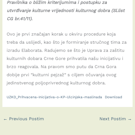
Pravilnika o bližim kriterijumima i postupku za
utvrđivanje kulturne vrijednosti kulturnog dobra (Sl.list
CG br.41/11)
.
Ovo je prvi značajan korak u okviru procedure koja
treba da uslijedi, kao što je formiranje stručnog tima za
izradu Elaborata. Radujemo se što je Uprava za zaštitu
kulturnih dobara Crne Gore prihvatila našu inicijativu i
brzo reagovala. Na pravom smo putu da Crna Gora
dobije prvi “kulturni pejzaž” s ciljem očuvanja ovog
jedinstvenog poljoprivrednog kulturnog dobra.
UZKD_Prihvacena-Inicijativa-o-KP-Ulcinjska-maslinada
Download
←
Previous Postim
Next Postim
→