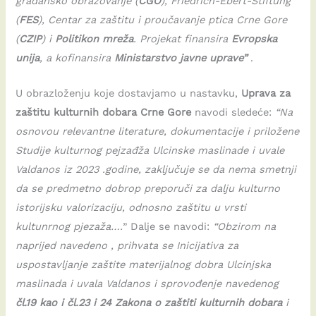
građansko obrazovanje (
CGO
), Friedrich-Ebert-Stiftung
(
FES
), Centar za zaštitu i proučavanje ptica Crne Gore
(
CZIP
) i
Politikon mreža
. Projekat finansira
Evropska
unija
, a kofinansira
Ministarstvo javne uprave”
.
U obrazloženju koje dostavjamo u nastavku,
Uprava za
zaštitu kulturnih dobara Crne Gore
navodi sledeće:
“Na
osnovou relevantne literature, dokumentacije i priložene
Studije kulturnog pejzađža Ulcinske maslinade i uvale
Valdanos iz 2023 .godine, zaključuje se da nema smetnji
da se predmetno dobrop preporuči za dalju kulturno
istorijsku valorizaciju, odnosno zaštitu u vrsti
kultunrnog pjezaža….
” Dalje se navodi:
“Obzirom na
naprijed navedeno , prihvata se Inicijativa za
uspostavljanje zaštite materijalnog dobra Ulcinjska
maslinada i uvala Valdanos i sprovođenje navedenog
čl.19 kao i čl.23 i 24 Zakona o zaštiti kulturnih dobara
i