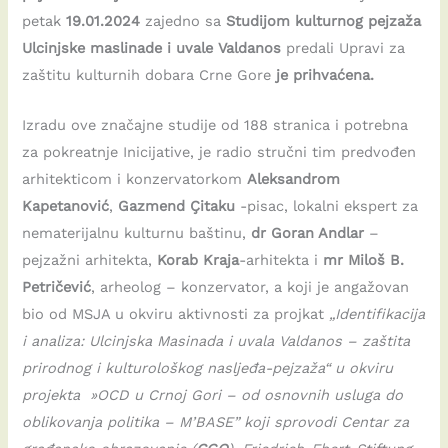
petak
19.01.2024
zajedno sa
Studijom kulturnog pejzaža
Ulcinjske maslinade i uvale Valdanos
predali Upravi za
zaštitu kulturnih dobara Crne Gore
je prihvaćena.
Izradu ove značajne studije od 188 stranica i potrebna
za pokreatnje Inicijative, je radio stručni tim predvođen
arhitekticom i konzervatorkom
Aleksandrom
Kapetanović
,
Gazmend Çitaku
-pisac, lokalni ekspert za
nematerijalnu kulturnu baštinu,
dr Goran Andlar
–
pejzažni arhitekta,
Korab Kraja
-arhitekta i
mr Miloš B.
Petričević
, arheolog – konzervator, a koji je angažovan
bio od MSJA u okviru aktivnosti za projkat
„Identifikacija
i analiza: Ulcinjska Masinada i uvala Valdanos – zaštita
prirodnog i kulturološkog nasljeđa-pejzaža“ u okviru
projekta »OCD u Crnoj Gori – od osnovnih usluga do
oblikovanja politika – M’BASE” koji sprovodi Centar za