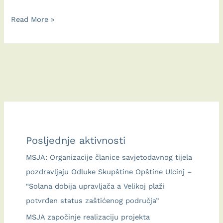
Održana
Read More »
treća
KEZ
radionica:
Kako
smanjiti
otpad
i
probuditi
Posljednje aktivnosti
kreativnost
MSJA: Organizacije članice savjetodavnog tijela
pozdravljaju Odluke Skupštine Opštine Ulcinj –
“Solana dobija upravljača a Velikoj plaži
potvrđen status zaštićenog područja”
MSJA započinje realizaciju projekta