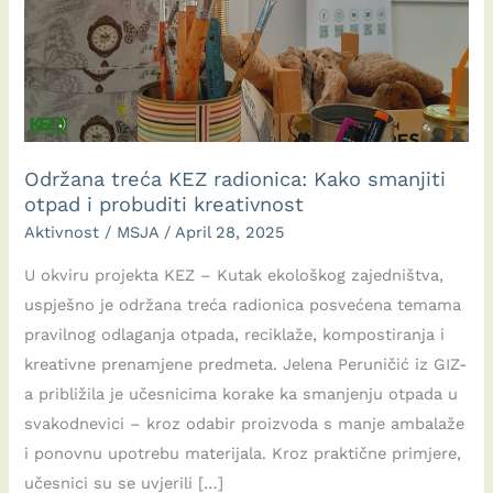
Održana treća KEZ radionica: Kako smanjiti
otpad i probuditi kreativnost
Aktivnost
/
MSJA
/
April 28, 2025
U okviru projekta KEZ – Kutak ekološkog zajedništva,
uspješno je održana treća radionica posvećena temama
pravilnog odlaganja otpada, reciklaže, kompostiranja i
kreativne prenamjene predmeta. Jelena Peruničić iz GIZ-
a približila je učesnicima korake ka smanjenju otpada u
svakodnevici – kroz odabir proizvoda s manje ambalaže
i ponovnu upotrebu materijala. Kroz praktične primjere,
učesnici su se uvjerili […]