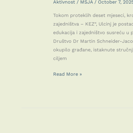
Aktivnost
/
MSJA
/
October 7, 202
Tokom proteklih deset mjeseci, k
zajedništva – KEZ“, Ulcinj je post
edukacija i zajedništvo susreću u p
Društvo Dr Martin Schneider-Jacob
okupilo građane, istaknute stručnja
ciljem
Završen
Read More »
projekat
„Kutak
ekološkog
zajedništva
–
KEZ“: