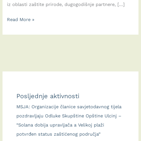
iz oblasti zaštite prirode, dugogodišnje partnere, […]
Deset
Read More »
godina
MSJA:
Decenija
borbe
za
prirodu,
zajedništva
i
Posljednje aktivnosti
nade
za
MSJA: Organizacije članice savjetodavnog tijela
budućnost
pozdravljaju Odluke Skupštine Opštine Ulcinj –
Ulcinja
“Solana dobija upravljača a Velikoj plaži
potvrđen status zaštićenog područja”