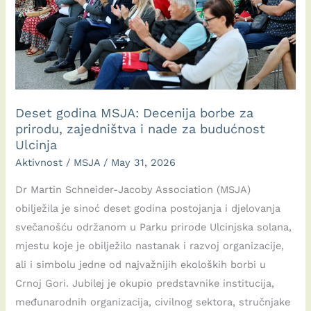
Deset godina MSJA: Decenija borbe za
prirodu, zajedništva i nade za budućnost
Ulcinja
Aktivnost
/
MSJA
/
May 31, 2026
Dr Martin Schneider-Jacoby Association (MSJA)
obilježila je sinoć deset godina postojanja i djelovanja
svečanošću održanom u Parku prirode Ulcinjska solana,
mjestu koje je obilježilo nastanak i razvoj organizacije,
ali i simbolu jedne od najvažnijih ekoloških borbi u
Crnoj Gori. Jubilej je okupio predstavnike institucija,
međunarodnih organizacija, civilnog sektora, stručnjake