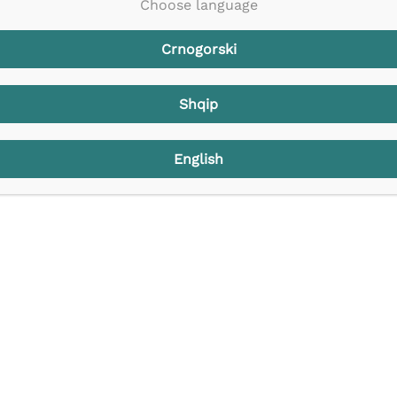
Choose language
Crnogorski
Shqip
Početna
English
O nama
Aktivnosti
Publikacije
Press clipping
Kontakt
CG