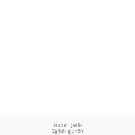
POČETNA
O NAMA
AKTIVNOSTI
PUBLIKACIJE
a
Izaberi jezik
Zgjidh gjuhën