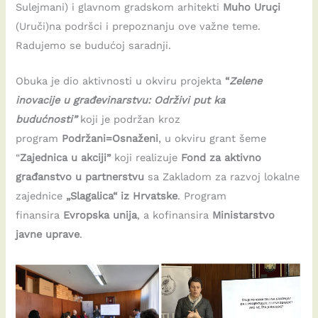
Sulejmani) i glavnom gradskom arhitekti
Muho Uruçi
(Uruči)na podršci i prepoznanju ove važne teme.
Radujemo se budućoj saradnji.
Obuka je dio aktivnosti u okviru projekta
“
Zelene
inovacije u građevinarstvu: Održivi put ka
budućnosti”
koji je podržan kroz
program
Podržani=Osnaženi
, u okviru grant šeme
“
Zajednica u akciji”
koji realizuje
Fond za aktivno
građanstvo u partnerstvu
sa Zakladom za razvoj lokalne
zajednice
„Slagalica“ iz Hrvatske
. Program
finansira
Evropska unija
, a kofinansira
Ministarstvo
javne uprave
.