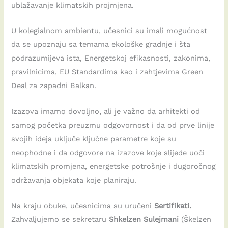
ublažavanje klimatskih projmjena.
U kolegialnom ambientu, učesnici su imali mogućnost
da se upoznaju sa temama ekološke gradnje i šta
podrazumijeva ista, Energetskoj efikasnosti, zakonima,
pravilnicima, EU Standardima kao i zahtjevima Green
Deal za zapadni Balkan.
Izazova imamo dovoljno, ali je važno da arhitekti od
samog početka preuzmu odgovornost i da od prve linije
svojih ideja uključe ključne parametre koje su
neophodne i da odgovore na izazove koje slijede uoči
klimatskih promjena, energetske potrošnje i dugoročnog
održavanja objekata koje planiraju.
Na kraju obuke, učesnicima su uručeni
Sertifikati.
Zahvaljujemo se sekretaru
Shkelzen Sulejmani
(Škelzen