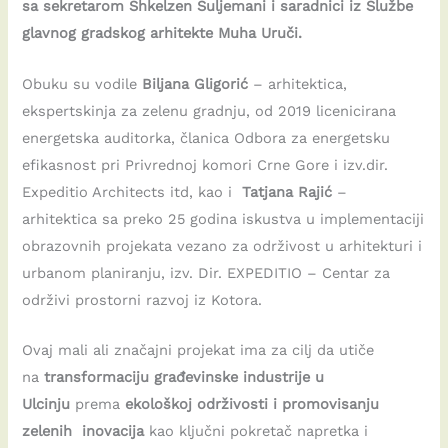
sa sekretarom Shkelzen Suljemani i saradnici iz Službe
glavnog gradskog arhitekte Muha Uruči.
Obuku su vodile
Biljana Gligorić
– arhitektica,
ekspertskinja za zelenu gradnju, od 2019 licenicirana
energetska auditorka, članica Odbora za energetsku
efikasnost pri Privrednoj komori Crne Gore i izv.dir.
Expeditio Architects itd, kao i
Tatjana Rajić
–
arhitektica sa preko 25 godina iskustva u implementaciji
obrazovnih projekata vezano za održivost u arhitekturi i
urbanom planiranju, izv. Dir. EXPEDITIO – Centar za
održivi prostorni razvoj iz Kotora.
Ovaj mali ali značajni projekat ima za cilj da utiče
na
transformaciju građevinske industrije u
Ulcinju
prema
ekološkoj održivosti i promovisanju
zelenih inovacija
kao ključni pokretač napretka i