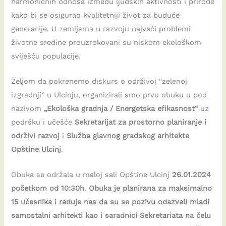
harmoničnih odnosa između ljudskih aktivnosti i prirode
kako bi se osigurao kvalitetniji život za buduće
generacije. U zemljama u razvoju najveći problemi
životne sredine prouzrokovani su niskom ekološkom
sviješću populacije.
Željom da pokrenemo diskurs o održivoj “zelenoj
izgradnji” u Ulcinju, organizirali smo prvu obuku u pod
nazivom
„Ekološka gradnja / Energetska efikasnost“
uz
podršku i učešće
Sekretarijat za prostorno planiranje i
održivi razvoj
i
Služba glavnog gradskog arhitekte
Opštine Ulcinj
.
Obuka se održala u maloj sali Opštine Ulcinj
26.01.2024
početkom od 10:30h. Obuka je planirana za maksimalno
15 učesnika i raduje nas da su se pozivu odazvali mladi
samostalni arhitekti kao i saradnici Sekretariata na čelu