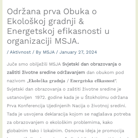
Održana prva Obuka o
Ekološkoj gradnji &
Energetskoj efikasnosti u
organizaciji MSJA.
/
Aktivnost
/ By
MSJA
/
January 27, 2024
Juče smo obilježili MSJA
Svjetski dan obrazovanja o
zaštiti životne sredine održavanjem
dan obukom pod
nazivom „𝐄𝐤𝐨𝐥𝐨š𝐤𝐚 𝐠𝐫𝐚𝐝𝐧𝐣𝐚 / 𝐄𝐧𝐞𝐫𝐠𝐞𝐭𝐬𝐤𝐚 𝐞𝐟𝐢𝐤𝐚𝐬𝐧𝐨𝐬𝐭“.
Svjetski dan obrazovanja o zaštiti životne sredine je
ustanovljen 1972. godine kada je u Štokholmu održana
Prva Konferencija Ujedinjenih Nacija o životnoj sredini.
Tada je usvojena deklaracija kojom se naglašava potreba
za obrazovanjem o ekološkim problemima, kako
globalnim tako i lokalnim. Osnovna ideja je promocija