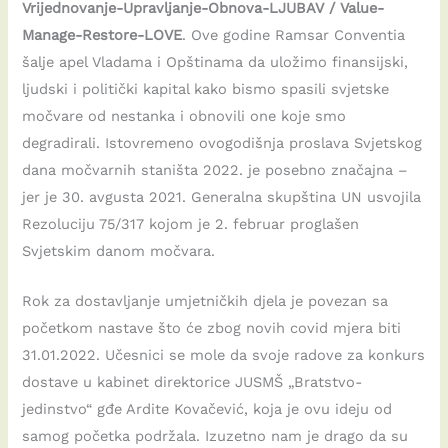
Vrijednovanje-Upravljanje-Obnova-LJUBAV / Value-
Manage-Restore-LOVE
. Ove godine Ramsar Conventia
šalje apel Vladama i Opštinama da uložimo finansijski,
ljudski i politički kapital kako bismo spasili svjetske
močvare od nestanka i obnovili one koje smo
degradirali. Istovremeno ovogodišnja proslava Svjetskog
dana močvarnih staništa 2022. je posebno značajna –
jer je 30. avgusta 2021. Generalna skupština UN usvojila
Rezoluciju 75/317 kojom je 2. februar proglašen
Svjetskim danom močvara.
Rok za dostavljanje umjetničkih djela je povezan sa
početkom nastave što će zbog novih covid mjera biti
31.01.2022. Učesnici se mole da svoje radove za konkurs
dostave u kabinet direktorice JUSMŠ „Bratstvo-
jedinstvo“ gđe Ardite Kovačević, koja je ovu ideju od
samog početka podržala. Izuzetno nam je drago da su