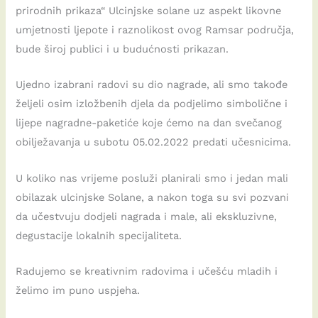
prirodnih prikaza“ Ulcinjske solane uz aspekt likovne
umjetnosti ljepote i raznolikost ovog Ramsar područja,
bude široj publici i u budućnosti prikazan.
Ujedno izabrani radovi su dio nagrade, ali smo takođe
željeli osim izložbenih djela da podjelimo simbolične i
lijepe nagradne-paketiće koje ćemo na dan svečanog
obilježavanja u subotu 05.02.2022 predati učesnicima.
U koliko nas vrijeme posluži planirali smo i jedan mali
obilazak ulcinjske Solane, a nakon toga su svi pozvani
da učestvuju dodjeli nagrada i male, ali ekskluzivne,
degustacije lokalnih specijaliteta.
Radujemo se kreativnim radovima i učešću mladih i
želimo im puno uspjeha.