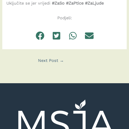
Uključite se jer vrijedi
#ZaSo #ZaPtice #ZaLjude
Podjeli:
Next Post
→