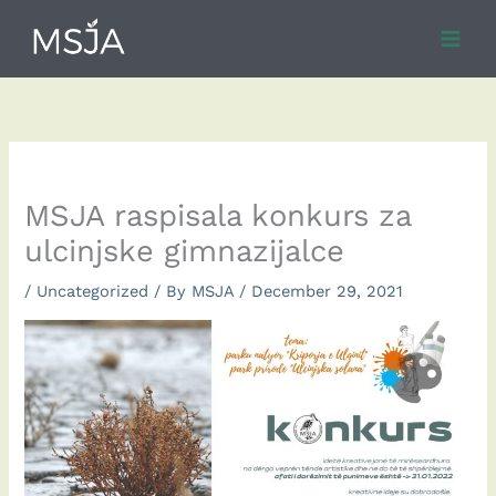
Skip
to
content
MSJA raspisala konkurs za
ulcinjske gimnazijalce
/
Uncategorized
/ By
MSJA
/
December 29, 2021