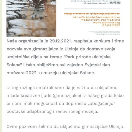
Naša organizacija je 29.12.2021. raspisala konkurs i time
pozvala sve gimnazijalce iz Ulcinja da dostave svoja
umjetnička dijela na temu: “Park prirode ulcinjska
Solana” i tako obilježimo svi zajedno Svjetski dan
močvara 2022. u muzeju ulcinjske Solane.
Iz tog razloga smatrali smo da je važno da uključimo
mlade kreativne ljude (gimnazijalce) iz našeg grada kako
bi i oni imali mogućnost da doprinesu „obogaćenju“
postavke adaptiranog i renoviranog muzeja.
Ovim pozivom želimo da uključimo gimnazijalce Ulcinja